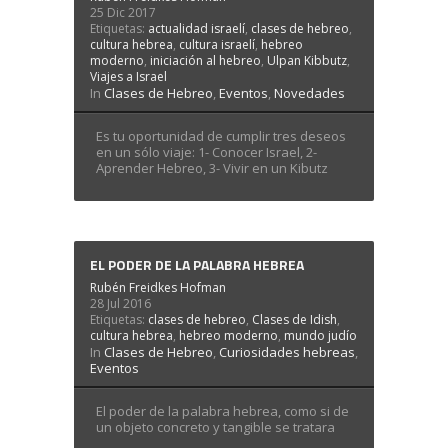
25 Dic 2017
Etiquetas:
actualidad israelí
,
clases de hebreo
,
cultura hebrea
,
cultura israelí
,
hebreo
moderno
,
iniciación al hebreo
,
Ulpan Kibbutz
,
Viajes a Israel
In
Clases de Hebreo
,
Eventos
,
Novedades
Es tu oportunidad de cumplir tres deseos
en un sólo viaje: 1- Conocer Israel, 2-
Aprender Hebreo, 3- Vivir en un Kibutz
EL PODER DE LA PALABRA HEBREA
Rubén Freidkes Hofman
28 Jul 2016
Etiquetas:
clases de hebreo
,
Clases de Idish
,
cultura hebrea
,
hebreo moderno
,
mundo judío
In
Clases de Hebreo
,
Curiosidades hebreas
,
Eventos
El poder de la palabra hebrea, como si de
un objeto concreto y tangible se tratara