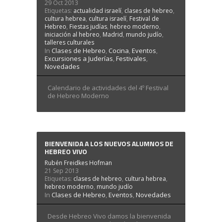
29 Oct 2013
Etiquetas:
actualidad israelí
,
clases de hebreo
,
cultura hebrea
,
cultura israelí
,
Festival de
Hebreo
,
Fiestas judías
,
hebreo moderno
,
iniciación al hebreo
,
Madrid
,
mundo judío
,
talleres culturales
In
Clases de Hebreo
,
Cocina
,
Eventos
,
Excursiones a Juderías
,
Festivales
,
Novedades
Calendario de actividades del 4º Festival
de Hebreo Moderno
BIENVENIDA A LOS NUEVOS ALUMNOS DE
HEBREO VIVO
Rubén Freidkes Hofman
21 Sep 2013
Etiquetas:
clases de hebreo
,
cultura hebrea
,
hebreo moderno
,
mundo judío
In
Clases de Hebreo
,
Eventos
,
Novedades
Desde Hebreo Vivo damos la bienvenida