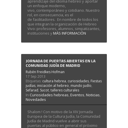
aprendizaje del idioma hebreo y aportar
un enfoque moderno,
vivo, contemporáneo y cotidiano. Nuestro
rol, en consecuencia, es el
de facilitadores. En nombre de todos los
que integran la organización de Hebreo
Vivo: profesores, alumnos, simpatizantes,
instituciones y
MÁS INFORMACIÓN
JORNADA DE PUERTAS ABIERTAS EN LA
COMUNIDAD JUDÍA DE MADRID
Rubén Freidkes Hofman
17 Sep 2013
Etiquetas:
cultura hebrea
,
curiosidades
,
Fiestas
judías
,
iniciación al hebreo
,
mundo judío
,
Sefarad
,
Sucot
,
talleres culturales
In
Curiosidades hebreas
,
Eventos
,
Noticias
,
Novedades
Shalom ! Con motivo de la XIV Jornada
Europea de la Cultura Judía, la Comunidad
Judía de Madrid vuelve a abrir sus
puertas al público en general el próximo