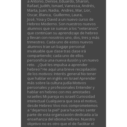
a Antonio, Denise, Eduardo, Sharon,
Rafael, Judith, Ismael, Vanessa, Andrés,
Marta, Juan, Nadia, Andres, Mar, Lior,
Oscar, Blanca, Guillermo, Laura,
José, Yoia y David a un nuevo curso de
Hebreo Moderno. Son nuestros nuevos
alumnos que se suman a los “veteranos”
que continúan su aprendizaje de hebreo
y llevan con nosotros uno, dos, tres y más
trimestres. Cada uno de estos nuevos
alumnos trae un bagaje personal
invaluable que clase tras clase irá
compartiendo; cada uno de ellos
personifica una nueva ilusión y un nuevo
reto. ¿Qué les impulsa a aprender
hebreo? He aquí una breve recopilación
de los motivos: Interés general No tener
que hablar en inglés en Israel Aprender
más sobre la cultura judía Motivos
personales y profesionales Entender y
hablar en hebreo con mis amistades
israelíes Mi pareja es israelí Curiosidad
intelectual Cualquiera que sea el motivo,
desde Hebreo Vivo nos comprometemos
a “dejarnos la piel” para hacerles sentir
parte de esta organización dedicada a la
enseñanza del idioma hebreo. Nuestro
objetivo no es otro que el de facilitar el