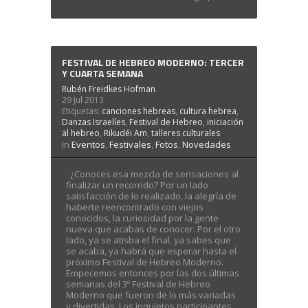
FESTIVAL DE HEBREO MODERNO: TERCER
Y CUARTA SEMANA
Rubén Freidkes Hofman
29 Jul 2013
Etiquetas:
canciones hebreas
,
cultura hebrea
,
Danzas Israelíes
,
Festival de Hebreo
,
iniciación
al hebreo
,
Rikudéi Am
,
talleres culturales
In
Eventos
,
Festivales
,
Fotos
,
Novedades
¿Conoces esa mezcla de sensaciones al
finalizar un recorrido? Por un lado
satisfacción de lo realizado, la alegría de
haberte reencontrado con viejos
conocidos, la curiosidad por la gente
nueva que acabas de conocer. Por el otro
lado, ya se atisba el final, ya sabes que
se acaba, ya habrá que esperar hasta el
próximo Festival de Hebreo Moderno.
Empecemos entonces por las dos últimas
semanas del 3º Festival de Hebreo
Moderno que fueron de lo más variadas
y divertidas. Los inquietos participantes