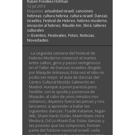
Rubén Freidkes Hofman
12 Jul 2013
Etiquetas:
actualidad israelí
,
canciones
hebreas
,
cultura hebrea
,
cultura israelí
,
Danzas
Israelíes
,
Festival de Hebreo
,
hebreo moderno
,
iniciación al hebreo
,
Rikudéi Am
,
Shirá
,
talleres
culturales
In
Eventos
,
Festivales
,
Fotos
,
Noticias
,
Novedades
La segunda semana del Festival de
Hebreo Moderno comenzó el martes
entre saltos, giros y pasos vertiginosos
en el Taller de Danzas Israelíes dirigido
por Maayán Ankaoua. Esta vez el sitio no
podía ser mejor: el aula de danzas del
Centro Cultural Nicolás Salmerón en
Madrid. Aunque a priori parecía poco
factible, con la ayuda y paciencia de
Maayán, al cabo de unos minutos nos
soltamos, dejamos fuera las penas y nos
lanzamos a aprender a bailar las
siguientes danzas: Tsadik Katamar, Nigún
Atik, Sham Haréi Golán, Maim Maim, Hora
Medurá, Od Lo Ahavti Dai. Estas danzas y
las poesías que las componen, forman
parte del folclore nacional israelí: cada