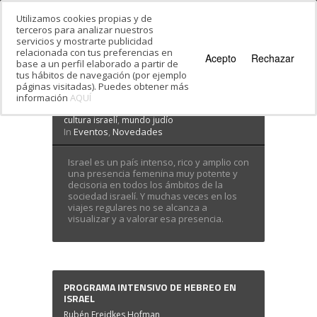
Utilizamos cookies propias y de
terceros para analizar nuestros
servicios y mostrarte publicidad
Estás en:
Inicio
·
Eventos
relacionada con tus preferencias en
Acepto
Rechazar
base a un perfil elaborado a partir de
ISRAEL DESDE LA MIRADA DE MUJER
tus hábitos de navegación (por ejemplo
páginas visitadas). Puedes obtener más
Hebreo Vivo
información
07 Mar 2023
AQUÍ
Etiquetas:
actualidad israelí
,
cultura hebrea
,
cultura israelí
,
mundo judío
In
Eventos
,
Novedades
Israel es un país intenso, rico y amplio con
una presencia femenina muy potente y
decisoria en todos los ámbitos de la
sociedad israelí. Y muchas veces en los
viajes regulares no se alcanza a
visualizar y a valorar esa presencia.
PROGRAMA INTENSIVO DE HEBREO EN
ISRAEL
Rubén Freidkes Hofman