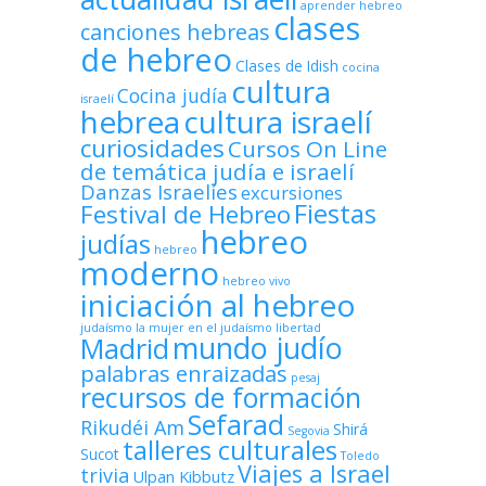
aprender hebreo
clases
canciones hebreas
de hebreo
Clases de Idish
cocina
cultura
Cocina judía
israelí
hebrea
cultura israelí
curiosidades
Cursos On Line
de temática judía e israelí
Danzas Israelíes
excursiones
Fiestas
Festival de Hebreo
hebreo
judías
hebreo
moderno
hebreo vivo
iniciación al hebreo
judaísmo
la mujer en el judaísmo
libertad
mundo judío
Madrid
palabras enraizadas
pesaj
recursos de formación
Sefarad
Rikudéi Am
Shirá
Segovia
talleres culturales
Sucot
Toledo
Viajes a Israel
trivia
Ulpan Kibbutz