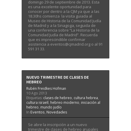
domingo 29 de septiembre de 2013. Esta
es una excelente oportunidad para
conocer por dentro a la CJM ya que a las
18.30hs comienza la visita guiada al
Museo de Historia de la Comunidad Judía
de Madrid y a la Sinagoga, seguida de
una conferencia sobre “La Historia de la
Comunidad Judía de Madrid”. Recuerda
que es imprescindible confirmar
asistencia a eventos@cjmadrid.org o al 91
591 31 33.
NUEVO TRIMESTRE DE CLASES DE
HEBREO
Rubén Freidkes Hofman
10 Ago 2013
Etiquetas:
clases de hebreo
,
cultura hebrea
,
cultura israelí
,
hebreo moderno
,
iniciación al
hebreo
,
mundo judío
In
Eventos
,
Novedades
Se abre la inscripción a un nuevo
trimestre de clases de hebreo grupales