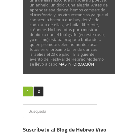
una de ellas esconde un poeta o poetisa,
un anhelo, un dolor, una alegría. Antes de
aprender esa danza, hemos compartido
el trasfondo y las circunstancias ya que al
conocer la historia que hay detrás de
cada una de ellas, se baila diferente,
créanme. No hay fotos para mostrar
debido a que el fotógrafo (en este caso,
yo mismo) estaba ocupado bailando…
quien promete solemnemente sacar
fotos en el próximo taller de danzas
israelíes el 23 de julio. El siguiente
evento del Festival de Hebreo Moderno
se llevó a cabo
MÁS INFORMACIÓN
1
2
Suscríbete al Blog de Hebreo Vivo