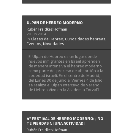
ULPAN DE HEBREO MODERNO
Rubén Freidkes Hofman
20 Jun 2014
In
Clases de Hebreo
,
Curiosidades hebreas
,
Eventos
,
Novedades
El Ulpan de Hebreo es un lugar donde
nuevos inmigrantes en Israel aprenden
de manera intensiva el hebreo moderno
como parte del proceso de absorción a la
sociedad israelí. En el centro de Madrid,
del Lunes 30 de Junio al Viernes 4 de Julio
se realiza el Ulpan intensivo de Verano
de Hebreo Vivo en la Academia Torval´l
4º FESTIVAL DE HEBREO MODERNO: ¡ NO
TE PIERDAS NI UNA ACTIVIDAD !
Rubén Freidkes Hofman