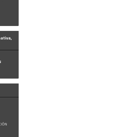
 ...
ativa,
N
..
CIÓN