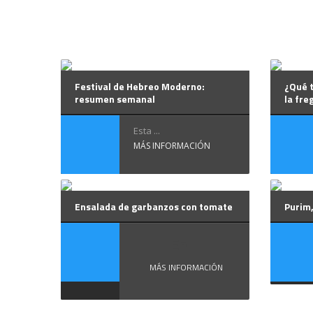
Festival de Hebreo Moderno:
¿Qué 
resumen semanal
la fre
Esta ...
MÁS INFORMACIÓN
Ensalada de garbanzos con tomate
Purim,
En ...
MÁS INFORMACIÓN