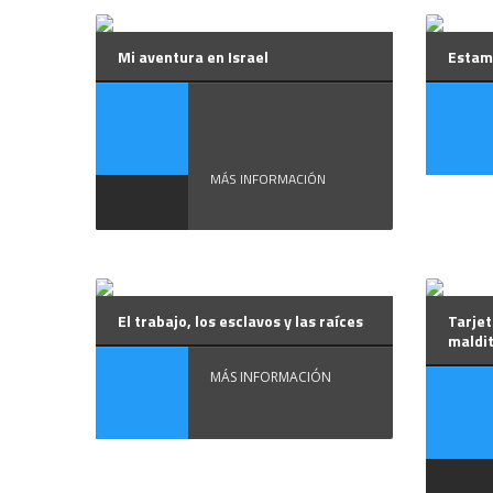
Mi aventura en Israel
Estamp
Esta aventura
...
MÁS INFORMACIÓN
El trabajo, los esclavos y las raíces
Tarjet
maldi
MÁS INFORMACIÓN