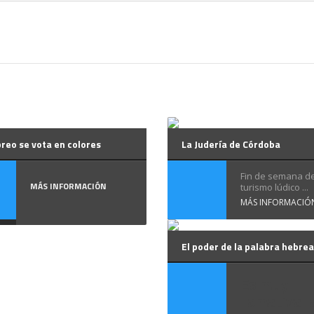
reo se vota en colores
La Judería de Córdoba
Fin de semana d
MÁS INFORMACIÓN
turismo lúdico ...
MÁS INFORMACIÓ
El poder de la palabra hebrea
Es muy
llamativa l