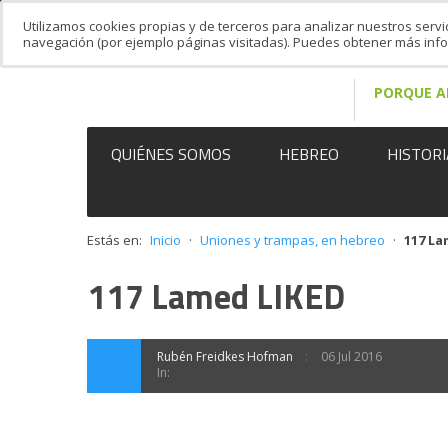
Utilizamos cookies propias y de terceros para analizar nuestros servi
navegación (por ejemplo páginas visitadas). Puedes obtener más in
PORQUE A
QUIÉNES SOMOS
HEBREO
HISTORI
Estás en:
Inicio
·
Uniones y trampas, en hebreo
·
117 La
117 Lamed LIKED
Rubén Freidkes Hofman
06 Jul 2016
In: