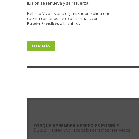
ilusión se renueva y se refuerza.
Hebreo Vivo es una organización sólida que
cuenta con años de experiencia… con
Rubén Freidkes
a la cabeza.
LEER MÁS
PORQUE APRENDER HEBREO ES POSIBLE
© 2022 · Hebreo Vivo · Todos los derechos reservados