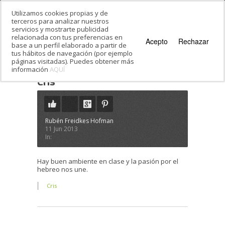
Utilizamos cookies propias y de
terceros para analizar nuestros
servicios y mostrarte publicidad
relacionada con tus preferencias en
Acepto
Rechazar
base a un perfil elaborado a partir de
tus hábitos de navegación (por ejemplo
páginas visitadas). Puedes obtener más
información
AQUÍ
Estás en:
Inicio
·
Testimonials
·
Cris
Cris
Rubén Freidkes Hofman
11 Jun 2013
In:
Hay buen ambiente en clase y la pasión por el
hebreo nos une.
Cris