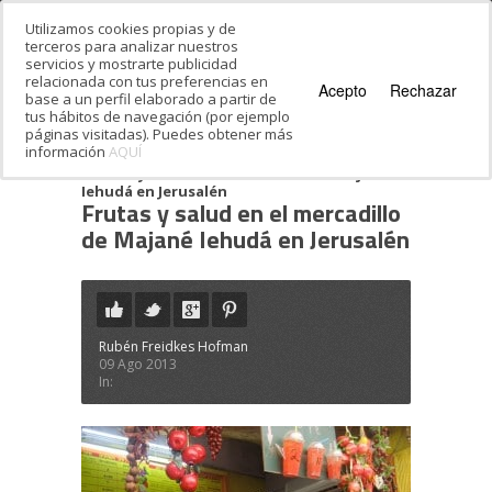
Utilizamos cookies propias y de
terceros para analizar nuestros
servicios y mostrarte publicidad
relacionada con tus preferencias en
Acepto
Rechazar
base a un perfil elaborado a partir de
tus hábitos de navegación (por ejemplo
páginas visitadas). Puedes obtener más
información
AQUÍ
Estás en:
Inicio
·
Viajes organizados a Israel
·
Frutas y salud en el mercadillo de Majané
Iehudá en Jerusalén
Frutas y salud en el mercadillo
de Majané Iehudá en Jerusalén
Rubén Freidkes Hofman
09 Ago 2013
In: