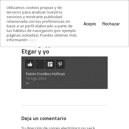
Utilizamos cookies propias y de
terceros para analizar nuestros
servicios y mostrarte publicidad
relacionada con tus preferencias en
Acepto
Rechazar
base a un perfil elaborado a partir de
tus hábitos de navegación (por ejemplo
páginas visitadas). Puedes obtener más
información
AQUÍ
Estás en:
Inicio
·
Conócenos, somos Hebreo
Vivo
·
Etgar y yo
Etgar y yo
Rubén Freidkes Hofman
10 Ago 2013
In:
Deja un comentario
Tu dirección de correo electrónico no será