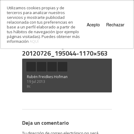
Utilizamos cookies propias y de
terceros para analizar nuestros
servicios y mostrarte publicidad
relacionada con tus preferencias en
Acepto
Rechazar
base a un perfil elaborado a partir de
tus hábitos de navegación (por ejemplo
páginas visitadas). Puedes obtener más
información
AQUÍ
Estás en:
Inicio
·
¿Quieres bailar danzas
israelíes?
·
20120726_195044-1170×563
20120726_195044-1170×563
Rubén Freidkes Hofman
19 Jul 2013
In:
Deja un comentario
Tu dirección de correo electrónico no será