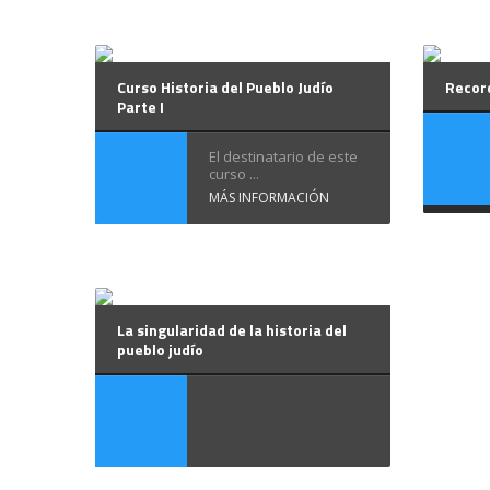
Curso Historia del Pueblo Judío
Recor
Parte I
El destinatario de este
curso ...
MÁS INFORMACIÓN
La singularidad de la historia del
pueblo judío