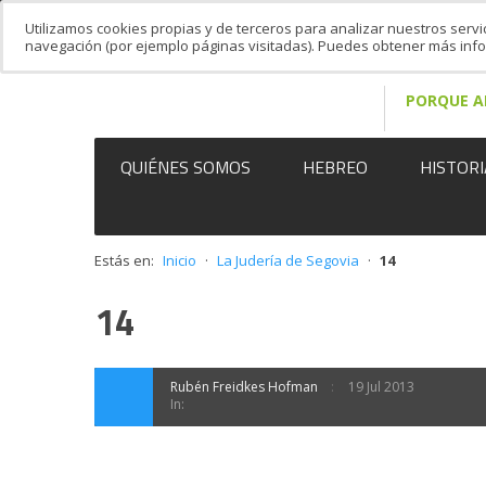
Utilizamos cookies propias y de terceros para analizar nuestros servi
navegación (por ejemplo páginas visitadas). Puedes obtener más in
PORQUE A
QUIÉNES SOMOS
HEBREO
HISTORI
Estás en:
Inicio
·
La Judería de Segovia
·
14
14
Rubén Freidkes Hofman
19 Jul 2013
In: