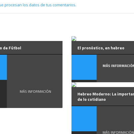
e procesan los datos de tus comentarios.
o de Fútbol
El pronóstico, en hebreo
No sólo
MÁS INFORMACIÓ
de ...
MÁS INFORMACIÓN
Hebreo Moderno: La importa
de lo cotidiano
Mis alumn
se han ...
MÁS INFORMACIÓN