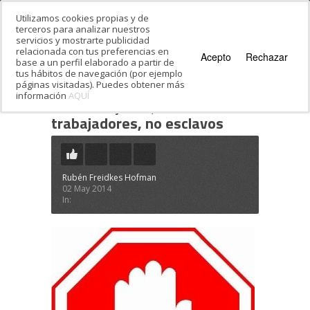
Utilizamos cookies propias y de
terceros para analizar nuestros
servicios y mostrarte publicidad
relacionada con tus preferencias en
Acepto
Rechazar
base a un perfil elaborado a partir de
tus hábitos de navegación (por ejemplo
páginas visitadas). Puedes obtener más
información
AQUÍ
Estás en:
Inicio
·
El trabajo, los esclavos y las
raíces
·
trabajadores, no esclavos
trabajadores, no esclavos
Rubén Freidkes Hofman
02 May 2014
In: