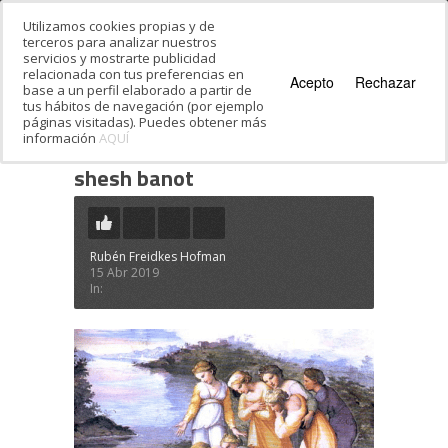
Utilizamos cookies propias y de
terceros para analizar nuestros
servicios y mostrarte publicidad
relacionada con tus preferencias en
Acepto
Rechazar
base a un perfil elaborado a partir de
tus hábitos de navegación (por ejemplo
páginas visitadas). Puedes obtener más
información
AQUÍ
Estás en:
Inicio
·
Pesaj, una festividad rica
·
shesh banot
shesh banot
Rubén Freidkes Hofman
15 Abr 2019
In: