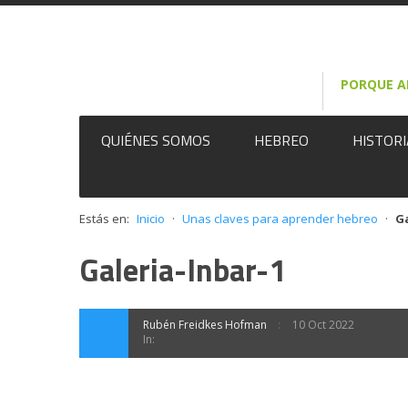
AQUÍ
Acepto
PORQUE A
QUIÉNES SOMOS
HEBREO
HISTORI
Estás en:
Inicio
·
Unas claves para aprender hebreo
·
Ga
Galeria-Inbar-1
Rubén Freidkes Hofman
10 Oct 2022
In: