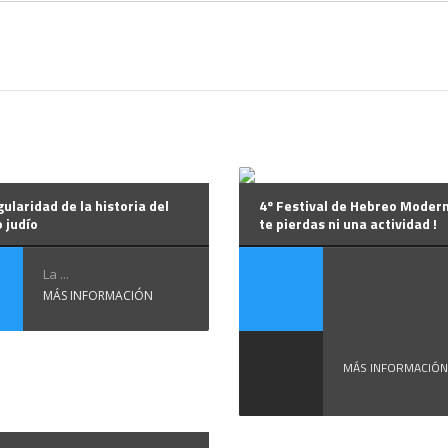
gularidad de la historia del
4º Festival de Hebreo Modern
 judío
te pierdas ni una actividad !
La ...
Hebreo 
MÁS INFORMACIÓN
celebra el
MÁS INFORMACIÓN