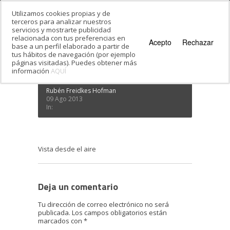
Utilizamos cookies propias y de
terceros para analizar nuestros
servicios y mostrarte publicidad
Estás en:
Inicio
·
Viajes organizados a Israel
·
relacionada con tus preferencias en
Vista desde el aire
Acepto
Rechazar
base a un perfil elaborado a partir de
Vista desde el aire
tus hábitos de navegación (por ejemplo
páginas visitadas). Puedes obtener más
información
AQUÍ
Rubén Freidkes Hofman
09 Ago 2013
In:
Vista desde el aire
Deja un comentario
Tu dirección de correo electrónico no será
publicada.
Los campos obligatorios están
marcados con
*