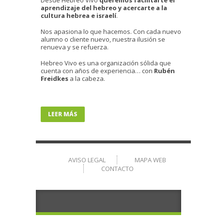
Desde Hebreo Vivo
queremos facilitarte el
aprendizaje del hebreo y acercarte a la
cultura hebrea e israelí
.
Nos apasiona lo que hacemos. Con cada nuevo
alumno o cliente nuevo, nuestra ilusión se
renueva y se refuerza.
Hebreo Vivo es una organización sólida que
cuenta con años de experiencia… con
Rubén
Freidkes
a la cabeza.
LEER MÁS
AVISO LEGAL
MAPA WEB
CONTACTO