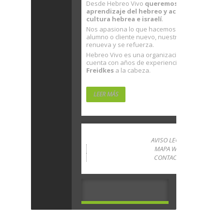
Desde Hebreo Vivo
queremos facilitarte 
aprendizaje del hebreo y acercarte a la
cultura hebrea e israelí
.
Nos apasiona lo que hacemos. Con cada nu
alumno o cliente nuevo, nuestra ilusión se
renueva y se refuerza.
Hebreo Vivo es una organización sólida que
cuenta con años de experiencia… con
Rubé
Freidkes
a la cabeza.
LEER MÁS
AVISO LEGAL
MAPA WEB
CONTACTO