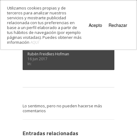
Utilizamos cookies propias y de
terceros para analizar nuestros
servicios y mostrarte publicidad
Estás en:
Inicio
·
Verbos regulares en
relacionada con tus preferencias en
presente
Acepto
Rechazar
base a un perfil elaborado a partir de
Verbos regulares en presente
tus hábitos de navegación (por ejemplo
páginas visitadas). Puedes obtener más
información
AQUÍ
Rubén Freidkes Hofman
16 Jun 2017
In:
Lo sentimos, pero no pueden hacerse más
comentarios
Entradas relacionadas