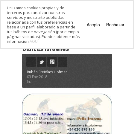
Utilizamos cookies propias y de
terceros para analizar nuestros
servicios y mostrarte publicidad
relacionada con tus preferencias en
Acepto
Rechazar
base a un perfil elaborado a partir de
tus hábitos de navegación (por ejemplo
páginas visitadas). Puedes obtener más
información
AQUÍ
Estás en:
Inicio
·
Danzas israelíes
Danzas israelíes
Rubén Freidkes Hofman
03 Ene 2018
In: