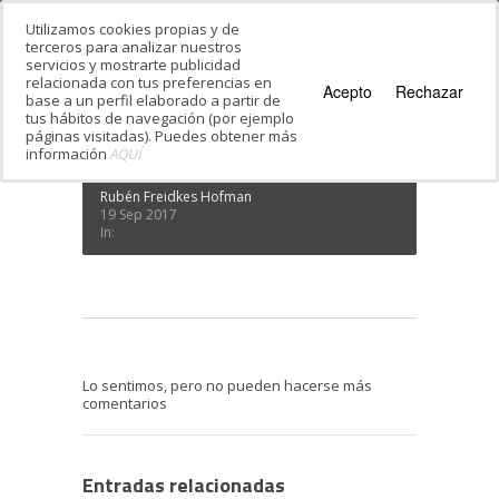
Utilizamos cookies propias y de
terceros para analizar nuestros
servicios y mostrarte publicidad
Estás en:
Inicio
·
Capítulos de Sefarad
·
relacionada con tus preferencias en
juderia
Acepto
Rechazar
base a un perfil elaborado a partir de
juderia
tus hábitos de navegación (por ejemplo
páginas visitadas). Puedes obtener más
información
AQUÍ
Rubén Freidkes Hofman
19 Sep 2017
In:
Lo sentimos, pero no pueden hacerse más
comentarios
Entradas relacionadas