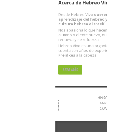
Acerca de Hebreo Vivo
Desde Hebreo Vivo
queremos facilitart
aprendizaje del hebreo y acercarte a 
cultura hebrea e israelí
.
Nos apasiona lo que hacemos. Con cada
alumno o cliente nuevo, nuestra ilusión 
renueva y se refuerza.
Hebreo Vivo es una organización sólida 
cuenta con años de experiencia… con
R
Freidkes
a la cabeza.
LEER MÁS
AVISO LEGAL
MAPA WEB
CONTACTO