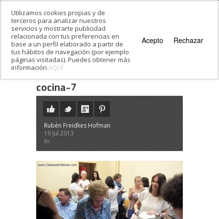
Utilizamos cookies propias y de
terceros para analizar nuestros
servicios y mostrarte publicidad
relacionada con tus preferencias en
Acepto
Rechazar
base a un perfil elaborado a partir de
tus hábitos de navegación (por ejemplo
páginas visitadas). Puedes obtener más
información
AQUÍ
Estás en:
Inicio
·
¿Hoy qué cocinamos, comida
sefardí, ashkenazí o israelí?
·
cocina-7
cocina-7
Rubén Freidkes Hofman
19 Jul 2013
In: