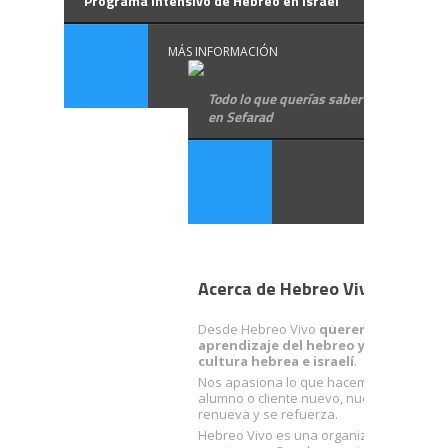
Programa intensivo de Hebreo en Israel
MÁS INFORMACIÓN
Todo lo que querías saber sobre los jud
en Sefarad
Acerca de Hebreo Vivo
Desde Hebreo Vivo
queremos facilitart
aprendizaje del hebreo y acercarte a 
cultura hebrea e israelí
.
Nos apasiona lo que hacemos. Con cada
alumno o cliente nuevo, nuestra ilusión 
renueva y se refuerza.
Hebreo Vivo es una organización sólida 