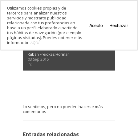
Utilizamos cookies propias y de
terceros para analizar nuestros
servicios y mostrarte publicidad
Estás en:
Inicio
·
Crónicas del Ulpan de Hebreo
relacionada con tus preferencias en
en el Kibbutz
·
Kibutzimer 2
Acepto
Rechazar
base a un perfil elaborado a partir de
Kibutzimer 2
tus hábitos de navegación (por ejemplo
páginas visitadas). Puedes obtener más
información
AQUÍ
Rubén Freidkes Hofman
03 Sep 2015
In:
Lo sentimos, pero no pueden hacerse más
comentarios
Entradas relacionadas