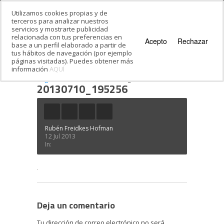
Utilizamos cookies propias y de
terceros para analizar nuestros
servicios y mostrarte publicidad
relacionada con tus preferencias en
Acepto
Rechazar
base a un perfil elaborado a partir de
tus hábitos de navegación (por ejemplo
páginas visitadas). Puedes obtener más
información
AQUÍ
Estás en:
Inicio
·
Festival de Hebreo Moderno:
segunda semana
·
20130710_195256
20130710_195256
Rubén Freidkes Hofman
12 Jul 2013
In:
Deja un comentario
Tu dirección de correo electrónico no será