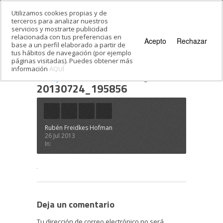
Utilizamos cookies propias y de
terceros para analizar nuestros
servicios y mostrarte publicidad
relacionada con tus preferencias en
Acepto
Rechazar
base a un perfil elaborado a partir de
tus hábitos de navegación (por ejemplo
páginas visitadas). Puedes obtener más
información
AQUÍ
Estás en:
Inicio
·
Festival de Hebreo Moderno:
tercer y cuarta semana
·
20130724_195856
20130724_195856
Rubén Freidkes Hofman
26 Jul 2013
In:
Deja un comentario
Tu dirección de correo electrónico no será