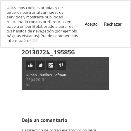
Utilizamos cookies propias y de
terceros para analizar nuestros
servicios y mostrarte publicidad
relacionada con tus preferencias en
Acepto
Rechazar
base a un perfil elaborado a partir de
tus hábitos de navegación (por ejemplo
páginas visitadas). Puedes obtener más
información
AQUÍ
Estás en:
Inicio
·
Festival de Hebreo Moderno:
tercer y cuarta semana
·
20130724_195856
20130724_195856
Rubén Freidkes Hofman
26 Jul 2013
In:
Deja un comentario
Tu dirección de correo electrónico no será