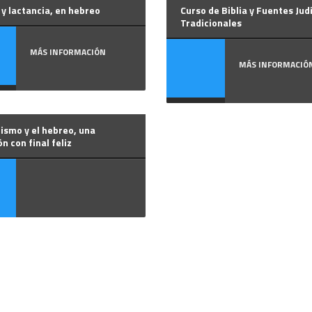
y lactancia, en hebreo
Curso de Biblia y Fuentes Jud
Tradicionales
MÁS INFORMACIÓN
MÁS INFORMACIÓ
nismo y el hebreo, una
ón con final feliz