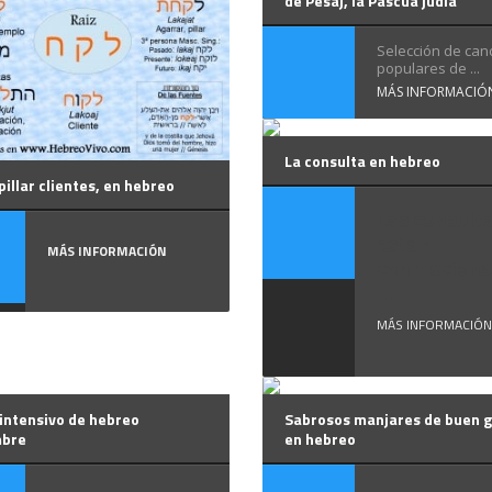
de Pesaj, la Pascua judía
Selección de can
populares de ...
MÁS INFORMACIÓ
La consulta en hebreo
illar clientes, en hebreo
Las consult
están
MÁS INFORMACIÓN
conmocion
...
MÁS INFORMACIÓN
intensivo de hebreo
Sabrosos manjares de buen g
mbre
en hebreo