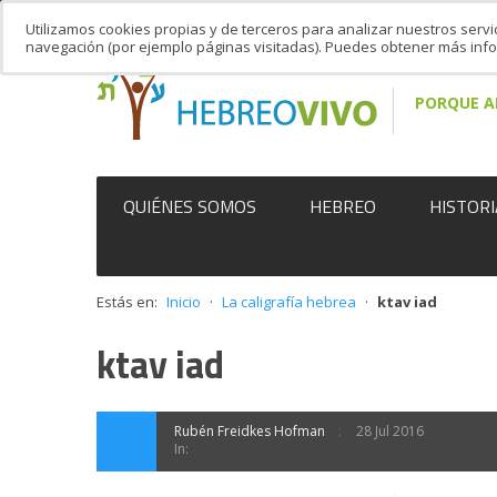
Utilizamos cookies propias y de terceros para analizar nuestros servi
navegación (por ejemplo páginas visitadas). Puedes obtener más in
PORQUE A
QUIÉNES SOMOS
HEBREO
HISTORI
Estás en:
Inicio
·
La caligrafía hebrea
·
ktav iad
ktav iad
Rubén Freidkes Hofman
28 Jul 2016
In: