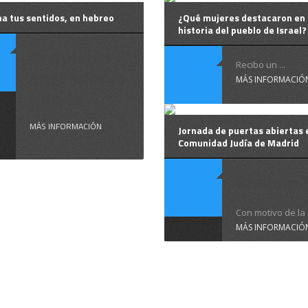
a tus sentidos, en hebreo
¿Qué mujeres destacaron en 
historia del pueblo de Israel?
Si quieres
Recibo un ...
entender lo
MÁS INFORMACIÓ
que te ...
MÁS INFORMACIÓN
Jornada de puertas abiertas 
Comunidad Judía de Madrid
Shalom 
Con motivo de la .
MÁS INFORMACIÓ