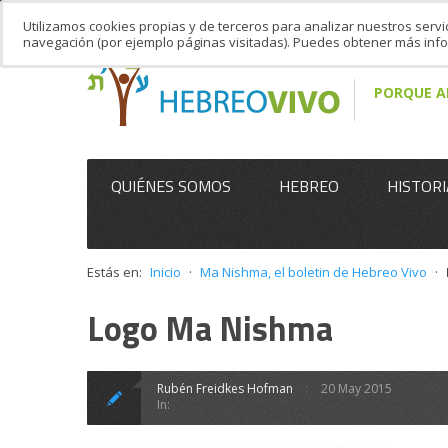
Utilizamos cookies propias y de terceros para analizar nuestros servi
navegación (por ejemplo páginas visitadas). Puedes obtener más in
PORQUE A
QUIÉNES SOMOS
HEBREO
HISTORI
Estás en:
Inicio
·
Ma Nishma, el boletin de Hebreo Vivo
·
Logo Ma Nishma
Rubén Freidkes Hofman
20 May 2015
In: