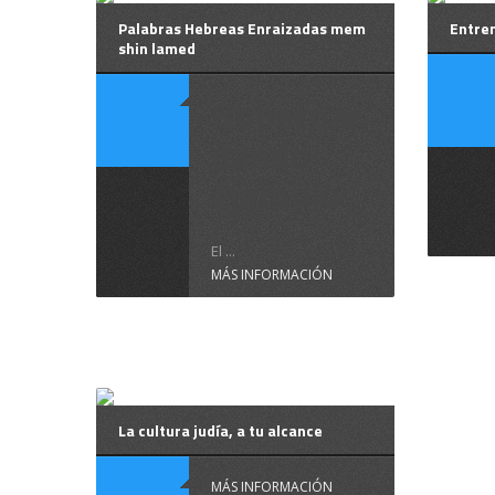
Palabras Hebreas Enraizadas mem
Entren
shin lamed
Gobernar
dando
ejemplo
El ...
MÁS INFORMACIÓN
La cultura judía, a tu alcance
MÁS INFORMACIÓN