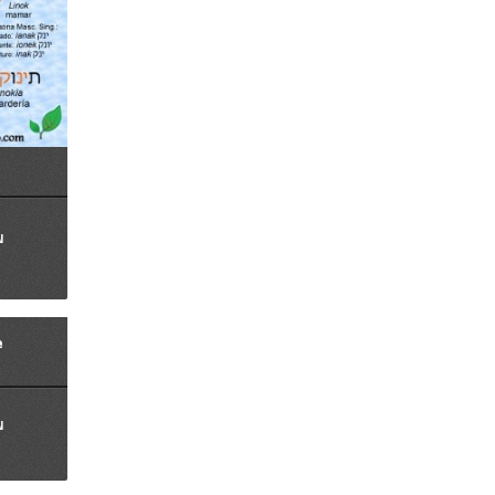
N
e
N