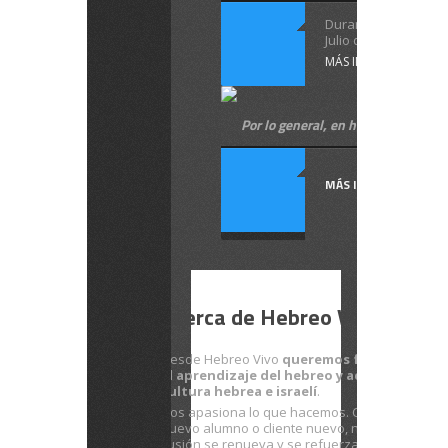
Durante el mes de 
Julio de 2013 se ...
MÁS INFORMACIÓN
Por lo general, en hebreo
MÁS INFORMACIÓN
Acerca de Hebreo Vivo
Desde Hebreo Vivo
queremos facilitarte
el aprendizaje del hebreo y acercarte a la
cultura hebrea e israelí
.
Nos apasiona lo que hacemos. Con cada
nuevo alumno o cliente nuevo, nuestra
ilusión se renueva y se refuerza.