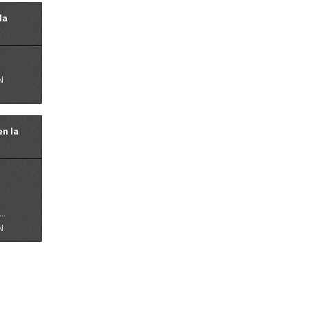
la
N
en la
!
..
N