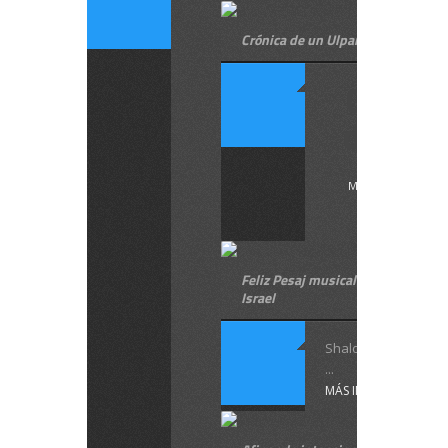
Crónica de un Ulpan
Crónic
de un ..
MÁS INFORMACIÓ
Feliz Pesaj musical en hebreo des
Israel
Shalom!
...
MÁS INFORMACIÓN