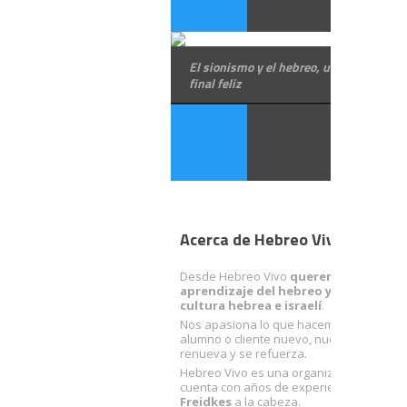
El sionismo y el hebreo, una relación co
final feliz
Acerca de Hebreo Vivo
Desde Hebreo Vivo
queremos facilitart
aprendizaje del hebreo y acercarte a 
cultura hebrea e israelí
.
Nos apasiona lo que hacemos. Con cada
alumno o cliente nuevo, nuestra ilusión 
renueva y se refuerza.
Hebreo Vivo es una organización sólida 
cuenta con años de experiencia… con
R
Freidkes
a la cabeza.