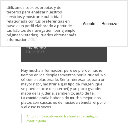
Utilizamos cookies propias y de
terceros para analizar nuestros
servicios y mostrarte publicidad
Estás en:
Inicio
·
Testimonials
·
Antonio
relacionada con tus preferencias en
Antonio
Acepto
Rechazar
base a un perfil elaborado a partir de
tus hábitos de navegación (por ejemplo
páginas visitadas). Puedes obtener más
información
AQUÍ
Hebreo Vivo
10 Jun 2013
In:
Hay mucha información, pero se pierde mucho
tiempo en los desplazamientos por la ciudad. No
sé cómo solucionarlo. Sería interesante, para un
mayor rigor, mostrar algún tipo de imagen (que
se puede sacar de internet) y un poco grande:
mapa de la judería, sambenito, auto de fé, …
La comida podía haber sido mucho mejor, dos
platos con cuscus es demasiada sémola, el pollo
y el cuscus secos.
Antonio - Descubriendo las huellas del antiguo
Madrid judío