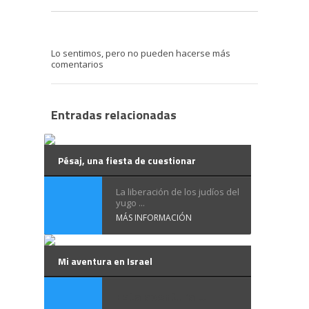
Lo sentimos, pero no pueden hacerse más
comentarios
Entradas relacionadas
Pésaj, una fiesta de cuestionar
La liberación de los judíos del
yugo ...
MÁS INFORMACIÓN
Mi aventura en Israel
Esta aventura ...