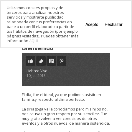
Utilizamos cookies propias y de
terceros para analizar nuestros
servicios y mostrarte publicidad
relacionada con tus preferencias en
Acepto
Rechazar
base a un perfil elaborado a partir de
tus hábitos de navegación (por ejemplo
páginas visitadas). Puedes obtener más
información
AQUÍ
Estás en:
Inicio
·
Testimonials
·
Bienvenido
Bienvenido
Hebreo Vivo
10 Jun 2013
In:
El día, fue el ideal, ya que pudimos asistir en
familia,y respecto al clima perfecto.
La sinagoga ya la conocíamos pero mis hijos no,
nos causa un gran respeto por su sencillez. Fue
muy grato volver a ver conocidos de otros
eventos y a otros nuevos, de manera distendida.