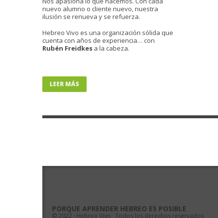
Nos apasiona lo que hacemos. Con cada
nuevo alumno o cliente nuevo, nuestra
ilusión se renueva y se refuerza.
Hebreo Vivo es una organización sólida que
cuenta con años de experiencia… con
Rubén Freidkes
a la cabeza.
LEER MÁS
PORQUE APRENDER HEBREO ES POSIBLE
© 2022 · Hebreo Vivo · Todos los derechos reservados