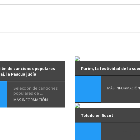
ión de canciones populares
Purim, la festividad de la sue
aj, la Pascua judía
MÁS INFORMACIÓN
Selección de canciones
populares de ...
MÁS INFORMACIÓN
Toledo en Sucot
Te ...