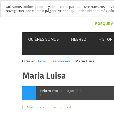
Utilizamos cookies propias y de terceros para analizar nuestros servi
navegación (por ejemplo páginas visitadas). Puedes obtener más in
PORQUE A
QUIÉNES SOMOS
HEBREO
HISTORI
Estás en:
Inicio
·
Testimonials
·
Maria Luisa
Maria Luisa
Hebreo Vivo
10 Jun 2013
In:
María Luisa - Recorriendo Toledo