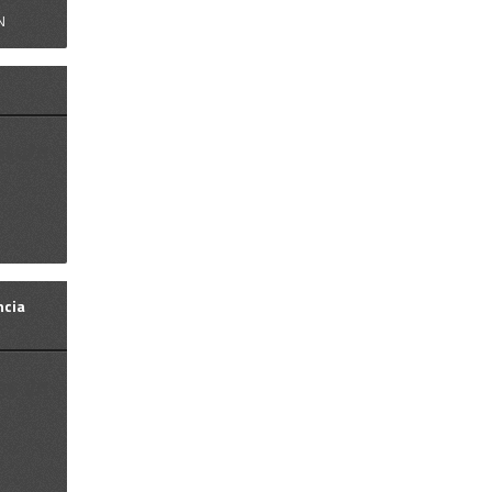
N
tura
ncia
os ya