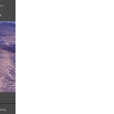
del
..
N
inos