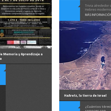
Trivia alrededor 
Hebreo moderno .
MÁS INFORMACIÓ
de Memoria y Aprendizaje a
ia
Sefarad
Connection
organiza
HaAretz, la tierra de Israel
un ...
¿Cuántos térm
conoces con ...