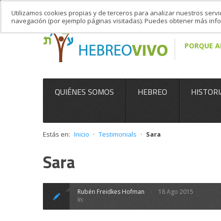
Utilizamos cookies propias y de terceros para analizar nuestros servi
navegación (por ejemplo páginas visitadas). Puedes obtener más in
PORQUE A
QUIÉNES SOMOS
HEBREO
HISTORI
Estás en:
Inicio
·
Testimonials
·
Sara
Sara
Rubén Freidkes Hofman
18 Ago 2015
In: