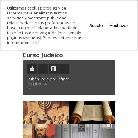
Utilizamos cookies propias y de
terceros para analizar nuestros
servicios y mostrarte publicidad
relacionada con tus preferencias en
Acepto
Rechazar
base a un perfil elaborado a partir de
tus hábitos de navegación (por ejemplo
páginas visitadas). Puedes obtener más
información
AQUÍ
Estás en:
Inicio
·
Curso Judaico
·
Curso
Judaico
Curso Judaico
Rubén Freidkes Hofman
09 Jul 2014
In: