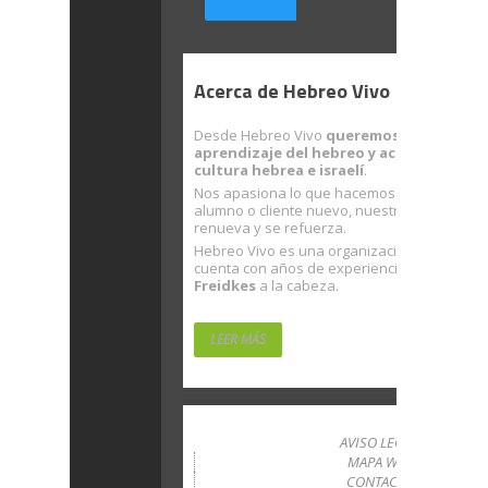
Acerca de Hebreo Vivo
Desde Hebreo Vivo
queremos facilitarte 
aprendizaje del hebreo y acercarte a la
cultura hebrea e israelí
.
Nos apasiona lo que hacemos. Con cada nu
alumno o cliente nuevo, nuestra ilusión se
renueva y se refuerza.
Hebreo Vivo es una organización sólida que
cuenta con años de experiencia… con
Rubé
Freidkes
a la cabeza.
LEER MÁS
AVISO LEGAL
MAPA WEB
CONTACTO