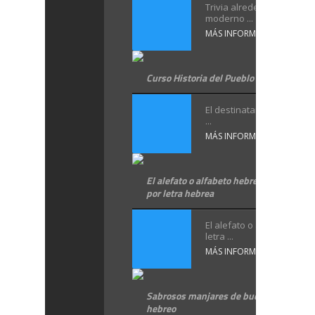
Trivia alrededor del Hebr
moderno ...
MÁS INFORMACIÓN
Curso Historia del Pueblo Judío Parte I
El destinatario de este cu
...
MÁS INFORMACIÓN
El alefato o alfabeto hebreo, letra hebre
por letra hebrea
El alefato o alfabeto hebr
letra ...
MÁS INFORMACIÓN
Sabrosos manjares de buen gusto, en
hebreo