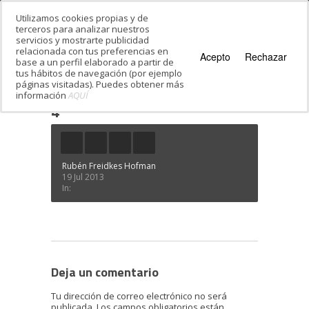
Utilizamos cookies propias y de
terceros para analizar nuestros
servicios y mostrarte publicidad
relacionada con tus preferencias en
Acepto
Rechazar
base a un perfil elaborado a partir de
tus hábitos de navegación (por ejemplo
páginas visitadas). Puedes obtener más
información
AQUÍ
Estás en:
Inicio
·
La Judería de Segovia
·
4
4
Rubén Freidkes Hofman
19 Jul 2013
In:
Deja un comentario
Tu dirección de correo electrónico no será
publicada.
Los campos obligatorios están