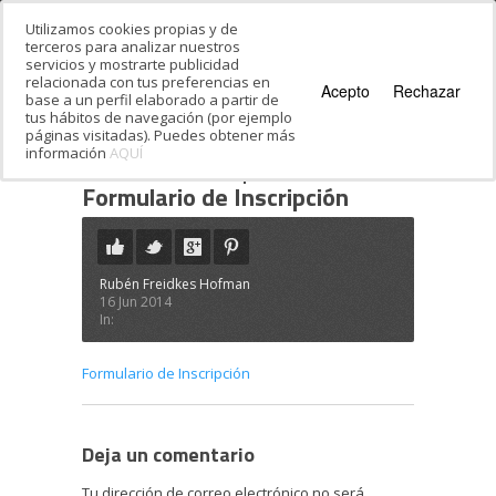
Utilizamos cookies propias y de
terceros para analizar nuestros
servicios y mostrarte publicidad
relacionada con tus preferencias en
Acepto
Rechazar
base a un perfil elaborado a partir de
tus hábitos de navegación (por ejemplo
páginas visitadas). Puedes obtener más
información
AQUÍ
Estás en:
Inicio
·
Judaísmo como Forma de Vida
·
Formulario de Inscripción
Formulario de Inscripción
Rubén Freidkes Hofman
16 Jun 2014
In:
Formulario de Inscripción
Deja un comentario
Tu dirección de correo electrónico no será