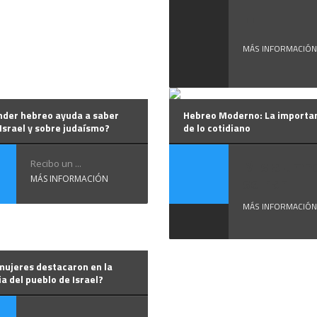
...
MÁS INFORMACIÓN
nder hebreo ayuda a saber
Hebreo Moderno: La importa
Israel y sobre judaísmo?
de lo cotidiano
Mis alumn
Recibo un ...
se han ...
MÁS INFORMACIÓN
MÁS INFORMACIÓN
mujeres destacaron en la
ia del pueblo de Israel?