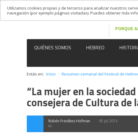
Utilizamos cookies propias y de terceros para analizar nuestros servi
navegación (por ejemplo páginas visitadas). Puedes obtener más in
PORQUE A
QUIÉNES SOMOS
HEBREO
HISTORI
Estás en:
Inicio
·
Resumen semanal del Festival de Hebr
“La mujer en la sociedad 
consejera de Cultura de 
Rubén Freidkes Hofman
05 Jul 2013
In: