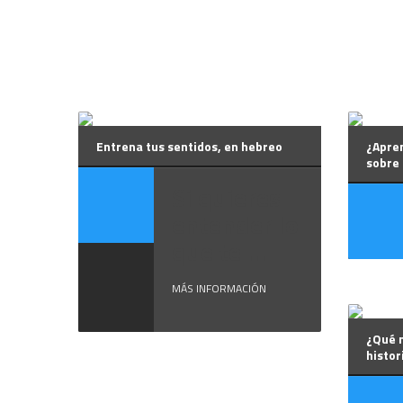
Entrena tus sentidos, en hebreo
¿Apre
sobre 
Si quieres
entender lo
que te ...
MÁS INFORMACIÓN
¿Qué 
histor