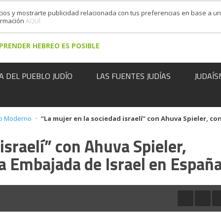
cios y mostrarte publicidad relacionada con tus preferencias en base a un 
formación
AQUÍ
PRENDER HEBREO ES POSIBLE
A DEL PUEBLO JUDÍO
LAS FUENTES JUDÍAS
JUDAÍS
eo Moderno
·
“La mujer en la sociedad israelí” con Ahuva Spieler, co
israelí” con Ahuva Spieler,
la Embajada de Israel en Españ