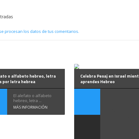
ntradas
e procesan los datos de tus comentarios.
fato o alfabeto hebreo, letra
Celebra Pesaj en Israel mien
 por letra hebrea
aprendes Hebreo
Celebr
El alefato o alfabeto
hebreo, letra ...
Pesaj 
MÁS INFORMACIÓN
Israel
mientr