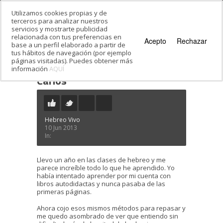
Utilizamos cookies propias y de
terceros para analizar nuestros
servicios y mostrarte publicidad
relacionada con tus preferencias en
Acepto
Rechazar
base a un perfil elaborado a partir de
tus hábitos de navegación (por ejemplo
páginas visitadas). Puedes obtener más
información
AQUÍ
Estás en:
Inicio
·
Testimonials
·
Carlos
Carlos
Hebreo Vivo
10 Jun 2013
In:
Llevo un año en las clases de hebreo y me
parece increíble todo lo que he aprendido. Yo
había intentado aprender por mi cuenta con
libros autodidactas y nunca pasaba de las
primeras páginas.
Ahora cojo esos mismos métodos para repasar y
me quedo asombrado de ver que entiendo sin