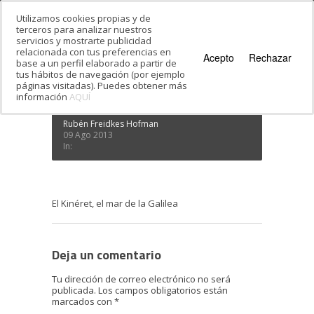
Utilizamos cookies propias y de
terceros para analizar nuestros
servicios y mostrarte publicidad
Estás en:
Inicio
·
Viajes organizados a Israel
·
relacionada con tus preferencias en
El Kinéret, el mar de la Galilea
Acepto
Rechazar
base a un perfil elaborado a partir de
El Kinéret, el mar de la Galilea
tus hábitos de navegación (por ejemplo
páginas visitadas). Puedes obtener más
información
AQUÍ
Rubén Freidkes Hofman
09 Ago 2013
In:
El Kinéret, el mar de la Galilea
Deja un comentario
Tu dirección de correo electrónico no será
publicada.
Los campos obligatorios están
marcados con
*