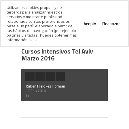
Utilizamos cookies propias y de
terceros para analizar nuestros
servicios y mostrarte publicidad
relacionada con tus preferencias en
Acepto
Rechazar
base a un perfil elaborado a partir de
tus hábitos de navegación (por ejemplo
páginas visitadas). Puedes obtener más
información
AQUÍ
Estás en:
Inicio
·
Cursos intensivos Tel Aviv
Marzo 2016
Cursos intensivos Tel Aviv
Marzo 2016
Rubén Freidkes Hofman
17 Feb 2016
In: