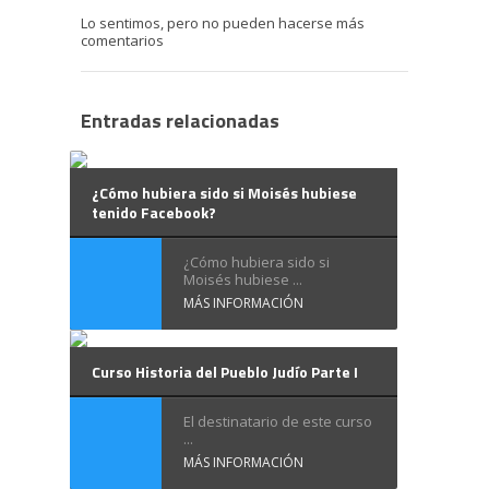
Lo sentimos, pero no pueden hacerse más
comentarios
Entradas relacionadas
¿Cómo hubiera sido si Moisés hubiese
tenido Facebook?
¿Cómo hubiera sido si
Moisés hubiese ...
MÁS INFORMACIÓN
Curso Historia del Pueblo Judío Parte I
El destinatario de este curso
...
MÁS INFORMACIÓN