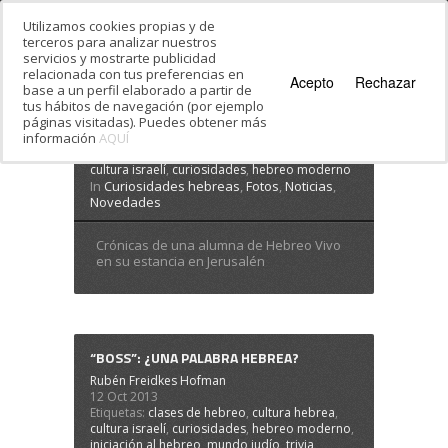
Utilizamos cookies propias y de
terceros para analizar nuestros
servicios y mostrarte publicidad
Estás en:
Inicio
·
Fotos
relacionada con tus preferencias en
Acepto
Rechazar
base a un perfil elaborado a partir de
MI AVENTURA EN ISRAEL
tus hábitos de navegación (por ejemplo
páginas visitadas). Puedes obtener más
Rubén Freidkes Hofman
información
21 Nov 2013
AQUÍ
Etiquetas:
actualidad israelí
,
clases de hebreo
,
cultura israelí
,
curiosidades
,
hebreo moderno
In
Curiosidades hebreas
,
Fotos
,
Noticias
,
Novedades
Crónicas de una alumna de Hebreo Vivo
en su estancia en Jerusalén
“BOSS”: ¿UNA PALABRA HEBREA?
Rubén Freidkes Hofman
12 Oct 2013
Etiquetas:
clases de hebreo
,
cultura hebrea
,
cultura israelí
,
curiosidades
,
hebreo moderno
,
iniciación al hebreo
,
mundo judío
,
trivia