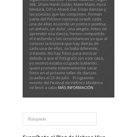
Atik, Sham Haréi Golán, Maim Maim, Hora
Medurá, Od Lo Ahavti Dai. Estas danzas y
las poesías que las componen, forman
parte del folclore nacional israelí: cada
una de ellas esconde un poeta o poetisa,
un anhelo, un dolor, una alegría. Antes de
aprender esa danza, hemos compartido
el trasfondo y las circunstancias ya que al
conocer la historia que hay detrás de
cada una de ellas, se baila diferente,
créanme. No hay fotos para mostrar
debido a que el fotógrafo (en este caso,
yo mismo) estaba ocupado bailando…
quien promete solemnemente sacar
fotos en el próximo taller de danzas
israelíes el 23 de julio. El siguiente
evento del Festival de Hebreo Moderno
se llevó a cabo
MÁS INFORMACIÓN