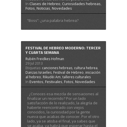
In
Clases de Hebreo
,
Curiosidades hebreas
,
Fotos
,
Noticias
,
Novedades
“Boss”: ¿una palabra hebrea?
FESTIVAL DE HEBREO MODERNO: TERCER
Y CUARTA SEMANA
Rubén Freidkes Hofman
29 Jul 2013
Etiquetas:
canciones hebreas
,
cultura hebrea
,
Danzas Israelíes
,
Festival de Hebreo
,
iniciación
al hebreo
,
Rikudéi Am
,
talleres culturales
In
Eventos
,
Festivales
,
Fotos
,
Novedades
¿Conoces esa mezcla de sensaciones al
finalizar un recorrido? Por un lado
satisfacción de lo realizado, la alegría de
haberte reencontrado con viejos
conocidos, la curiosidad por la gente
nueva que acabas de conocer. Por el otro
lado, ya se atisba el final, ya sabes que
se acaba, ya habrá que esperar hasta el