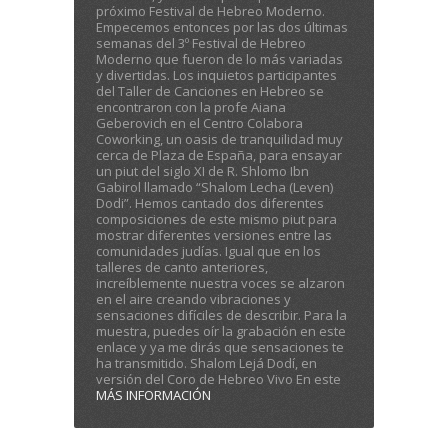
próximo Festival de Hebreo Moderno.
Empecemos entonces por las dos últimas
semanas del 3º Festival de Hebreo
Moderno que fueron de lo más variadas
y divertidas. Los inquietos participantes
del Taller de Canciones en Hebreo se
encontraron con la profe Aiana
Geberovich en el Centro Colabora
Coworking, un oasis de tranquilidad muy
cerca de Plaza de España, para ensayar
un piut del siglo XI de R. Shlomo Ibn
Gabirol llamado “Shalom Lecha (Leven)
Dodi”. Hemos cantado dos diferentes
composiciones de este mismo piut para
mostrar diferentes versiones entre las
comunidades judías. Igual que en los
talleres de canto anteriores,
increíblemente nuestra voces se alzaron
en el aire creando vibraciones y
sensaciones difíciles de describir. Para la
muestra, puedes oír la grabación en este
enlace y ya me dirás que sensaciones te
ha transmitido. Shalom Lejá Dodí, en
versión del Coro de Hebreo Vivo En este
MÁS INFORMACIÓN