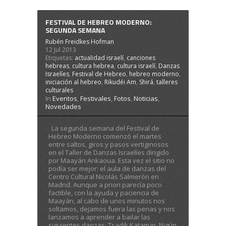
FESTIVAL DE HEBREO MODERNO:
SEGUNDA SEMANA
Rubén Freidkes Hofman
12 Jul 2013
Etiquetas:
actualidad israelí
,
canciones
hebreas
,
cultura hebrea
,
cultura israelí
,
Danzas
Israelíes
,
Festival de Hebreo
,
hebreo moderno
,
iniciación al hebreo
,
Rikudéi Am
,
Shirá
,
talleres
culturales
In
Eventos
,
Festivales
,
Fotos
,
Noticias
,
Novedades
La segunda semana del Festival de
Hebreo Moderno comenzó el martes
entre saltos, giros y pasos vertiginosos
en el Taller de Danzas Israelíes dirigido
por Maayán Ankaoua. Esta vez el sitio no
podía ser mejor: el aula de danzas del
Centro Cultural Nicolás Salmerón en
Madrid. Aunque a priori parecía poco
factible, con la ayuda y paciencia de
Maayán, al cabo de unos minutos nos
soltamos, dejamos fuera las penas y nos
lanzamos a aprender a bailar las
siguientes danzas: Tsadik Katamar, Nigún