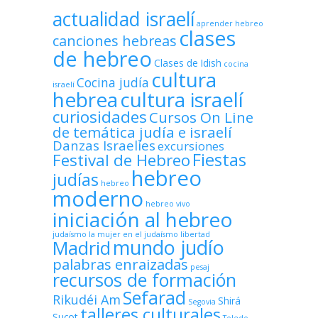
actualidad israelí
aprender hebreo
clases
canciones hebreas
de hebreo
Clases de Idish
cocina
cultura
Cocina judía
israelí
hebrea
cultura israelí
curiosidades
Cursos On Line
de temática judía e israelí
Danzas Israelíes
excursiones
Fiestas
Festival de Hebreo
hebreo
judías
hebreo
moderno
hebreo vivo
iniciación al hebreo
judaísmo
la mujer en el judaísmo
libertad
mundo judío
Madrid
palabras enraizadas
pesaj
recursos de formación
Sefarad
Rikudéi Am
Shirá
Segovia
talleres culturales
Sucot