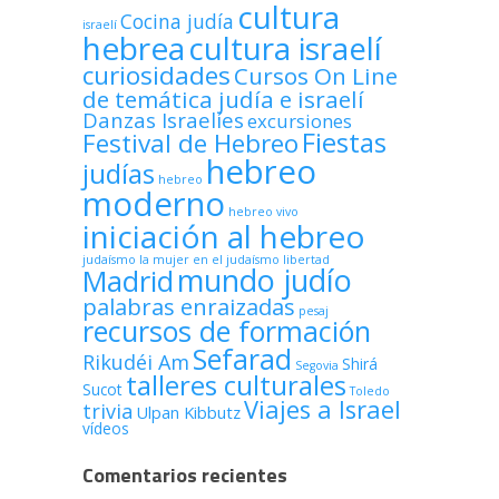
cultura
Cocina judía
israelí
hebrea
cultura israelí
curiosidades
Cursos On Line
de temática judía e israelí
Danzas Israelíes
excursiones
Fiestas
Festival de Hebreo
hebreo
judías
hebreo
moderno
hebreo vivo
iniciación al hebreo
judaísmo
la mujer en el judaísmo
libertad
mundo judío
Madrid
palabras enraizadas
pesaj
recursos de formación
Sefarad
Rikudéi Am
Shirá
Segovia
talleres culturales
Sucot
Toledo
Viajes a Israel
trivia
Ulpan Kibbutz
vídeos
Comentarios recientes