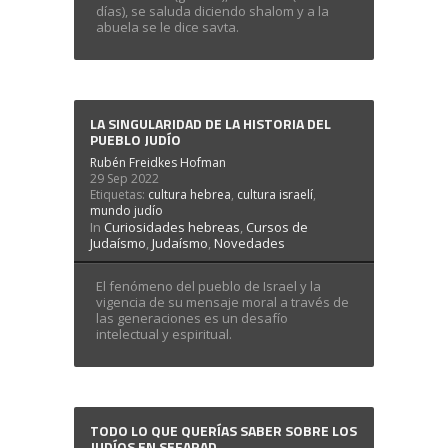
días), se saluda diciendo shalom y a la
abuela se le dice savta.
LA SINGULARIDAD DE LA HISTORIA DEL
PUEBLO JUDÍO
Rubén Freidkes Hofman
29 Sep 2022
Etiquetas:
cultura hebrea
,
cultura israelí
,
mundo judío
In
Curiosidades hebreas
,
Cursos de
Judaísmo
,
Judaísmo
,
Novedades
El fenómeno del pueblo de Israel y la
vigencia de su mensaje moral a través de
las generaciones es un desafío
intelectual y espiritual.
TODO LO QUE QUERÍAS SABER SOBRE LOS
JUDÍOS EN SEFARAD