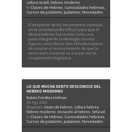
cultura israelí
,
hebreo moderno
In
Clases de Hebreo
,
Curiosidades hebreas
,
Cursos de Judaísmo
,
Judaísmo
,
Novedades
El despertar de los movimientos sionistas
en la sociedad judía influyó para que el
idioma hebreo fuera visto como una
parte integral de la ideología sionista.
Figuras como Eliezer Ben Yehuda trataron
de inculcar el reconocimiento de que la
renovación nacional va a la par con la
recuperación lingüística.
LO QUE MUCHA GENTE DESCONOCE DEL
HEBREO MODERNO
Rubén Freidkes Hofman
25 Ago 2022
Etiquetas:
clases de hebreo
,
cultura hebrea
,
hebreo moderno
,
iniciación al hebreo
,
Sefarad
In
Clases de Hebreo
,
Curiosidades hebreas
,
Cursos de Judaísmo
,
Judaísmo
,
Novedades