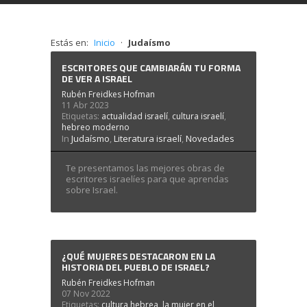
Estás en:
Inicio
·
Judaísmo
AQUÍ
Acepto
Rechazar
ESCRITORES QUE CAMBIARÁN TU FORMA
DE VER A ISRAEL
Rubén Freidkes Hofman
11 Abr 2023
Etiquetas:
actualidad israelí
,
cultura israelí
,
hebreo moderno
In
Judaísmo
,
Literatura israelí
,
Novedades
Te presentamos las mejores obras de
escritores israelíes para que aprendas
sobre Israel.
¿QUÉ MUJERES DESTACARON EN LA
HISTORIA DEL PUEBLO DE ISRAEL?
Rubén Freidkes Hofman
07 Nov 2022
Etiquetas:
cultura hebrea
,
la mujer en el