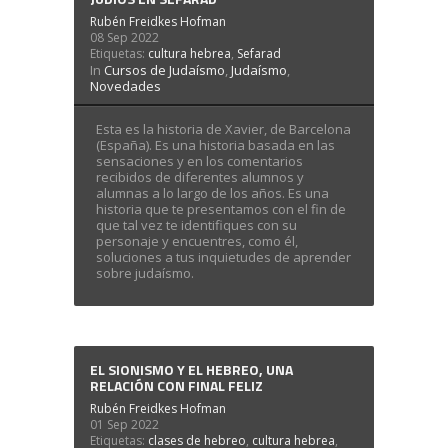
Rubén Freidkes Hofman
08 Sep 2022
Etiquetas:
cultura hebrea
,
Sefarad
In
Cursos de Judaísmo
,
Judaísmo
,
Novedades
Esta es la historia de Xavier, de Barcelona
(España). Es una historia basada en las
sensaciones y en los comentarios
recibidos de diferentes alumnos y
alumnas a lo largo de los años. Es una
historia que te presentamos con el fin de
que tal vez te identifiques con su
personaje y encuentres, como él,
soluciones a tus inquietudes de aprender
sobre judaísmo.
EL SIONISMO Y EL HEBREO, UNA
RELACIÓN CON FINAL FELIZ
Rubén Freidkes Hofman
01 Sep 2022
Etiquetas:
clases de hebreo
,
cultura hebrea
,