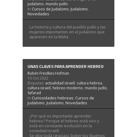
judaísmo
,
mundo judío
In
Cursos de Judaísmo
,
Judaísmo
,
Novedades
La historia y cultura del pueblo judío y las
mujeres importantes en el judaísmo que
aparecen en la Biblia
UNAS CLAVES PARA APRENDER HEBREO
Rubén Freidkes Hofman
10 Oct 2022
Etiquetas:
actualidad israelí
,
cultura hebrea
,
cultura israelí
,
hebreo moderno
,
mundo judío
,
Sefarad
In
Curiosidades hebreas
,
Cursos de
Judaísmo
,
Judaísmo
,
Novedades
¿Por qué es importante aprender
hebreo? Porque el hebreo está vivo y
está en constante evolución en la
sociedad israelí.
Se dice todá (gracias), boker tov (buenos