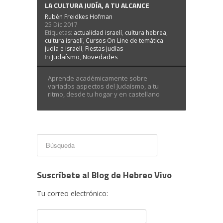
LA CULTURA JUDÍA, A TU ALCANCE
Rubén Freidkes Hofman
25 Dic 2017
Etiquetas:
actualidad israelí
,
cultura hebrea
,
cultura israelí
,
Cursos On Line de temática
judía e israelí
,
Fiestas judías
In
Judaísmo
,
Novedades
Aprende académicamente sobre
variados aspectos del Judaísmo, a tu
ritmo, desde tu hogar y en castellano
Suscríbete al Blog de Hebreo Vivo
Tu correo electrónico: