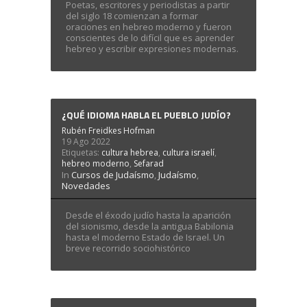
Poetas, escritores y periodistas a partir
del siglo 18 comienzan a formar
oraciones en hebreo moderno y fueron
conscientes de lo difícil que es aprender
hebreo y escribir expresiones modernas.
¿QUÉ IDIOMA HABLA EL PUEBLO JUDÍO?
Rubén Freidkes Hofman
19 Ago 2022
Etiquetas:
cultura hebrea
,
cultura israelí
,
hebreo moderno
,
Sefarad
In
Cursos de Judaísmo
,
Judaísmo
,
Novedades
Desde el éxodo judío hasta la aparición
del sionismo, desde la antigua Babilonia
hasta el moderno Estado de Israel. Un
breve recorrido sociohistórico