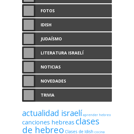
FOTOS
IDISH
JUDAÍSMO
LITERATURA ISRAELÍ
NOTICIAS
NOVEDADES
TRIVIA
actualidad israelí
aprender hebreo
clases
canciones hebreas
de hebreo
Clases de Idish
cocina