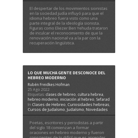
El despertar de los movimientos sionistas
en la sociedad judía influyó para que el
idioma hebreo fuera visto como una
parte integral de la ideología sionista.
Figuras como Eliezer Ben Yehuda trataron
de inculcar el reconocimiento de que la
renovación nacional va a la par con la
recuperación lingüística.
LO QUE MUCHA GENTE DESCONOCE DEL
HEBREO MODERNO
Rubén Freidkes Hofman
25 Ago 2022
Etiquetas:
clases de hebreo
,
cultura hebrea
,
hebreo moderno
,
iniciación al hebreo
,
Sefarad
In
Clases de Hebreo
,
Curiosidades hebreas
,
Cursos de Judaísmo
,
Judaísmo
,
Novedades
Poetas, escritores y periodistas a partir
del siglo 18 comienzan a formar
oraciones en hebreo moderno y fueron
conscientes de lo difícil que es aprender