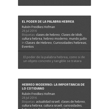
EL PODER DE LA PALABRA HEBREA
Rubén Freidkes Hofman
28 Jul 2016
Etiquetas:
clases de hebreo
,
Clases de Idish
,
cultura hebrea
,
hebreo moderno
,
mundo judío
In
Clases de Hebreo
,
Curiosidades hebreas
,
Eventos
El poder de la palabra hebrea, como si de
un objeto concreto y tangible se tratara
HEBREO MODERNO: LA IMPORTANCIA DE
LO COTIDIANO
Rubén Freidkes Hofman
28 Jul 2016
Etiquetas:
actualidad israelí
,
clases de hebreo
,
cultura hebrea
,
cultura israelí
,
curiosidades
,