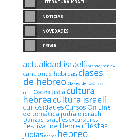
LITERATURA ISRAELÍ
NOTICIAS
NOVEDADES
TRIVIA
actualidad israelí
aprender hebreo
clases
canciones hebreas
de hebreo
Clases de Idish
cocina
cultura
Cocina judía
israelí
hebrea
cultura israelí
curiosidades
Cursos On Line
de temática judía e israelí
Danzas Israelíes
excursiones
Fiestas
Festival de Hebreo
hebreo
judías
hebreo