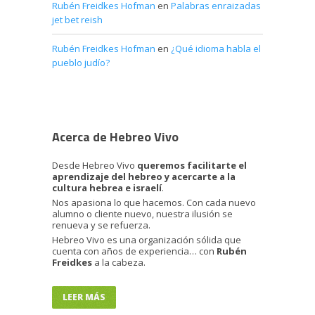
Rubén Freidkes Hofman
en
Palabras enraizadas
jet bet reish
Rubén Freidkes Hofman
en
¿Qué idioma habla el
pueblo judío?
Acerca de Hebreo Vivo
Desde Hebreo Vivo
queremos facilitarte el
aprendizaje del hebreo y acercarte a la
cultura hebrea e israelí
.
Nos apasiona lo que hacemos. Con cada nuevo
alumno o cliente nuevo, nuestra ilusión se
renueva y se refuerza.
Hebreo Vivo es una organización sólida que
cuenta con años de experiencia… con
Rubén
Freidkes
a la cabeza.
LEER MÁS