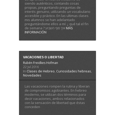
siendo auténticos, contando cosas
propias, preguntando preguntas de
interés genuino, utilizando un vocabulario
accesible y práctico. En las ultimas clases
mis alumnos se han adelantado
preguntándome ellos a mí: ¿ qué tal el fin
de semana ? איך סוף השבוע
MÁS
INFORMACIÓN
VACACIONES O LIBERTAD
Rubén Freidkes Hofman
22 Jul 2016
In
Clases de Hebreo
,
Curiosidades hebreas
,
Novedades
Las vacaciones rompen la rutina y liberan
de compromisos agobiantes. En hebreo
moderno, se utilizan dos términos para
decir vacaciones, ambos relacionados
con la sensación de libertad que éstas
conceden