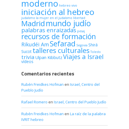
moderno
hebreo vivo
iniciación al hebreo
judaísmo
la mujer en el judaísmo
libertad
mundo judío
Madrid
palabras enraizadas
pesaj
recursos de formación
Sefarad
Rikudéi Am
Shirá
Segovia
talleres culturales
Sucot
Toledo
Viajes a Israel
trivia
Ulpan Kibbutz
vídeos
Comentarios recientes
Rubén Freidkes Hofman
en
Israel, Centro del
Pueblo Judío
Rafael Romero
en
Israel, Centro del Pueblo Judío
Rubén Freidkes Hofman
en
La raíz de la palabra
IVRIT hebreo