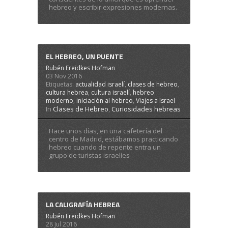
hebreo y escribir expresiones modernas.
EL HEBREO, UN PUENTE
Rubén Freidkes Hofman
03 Nov 2016
Etiquetas:
actualidad israelí
,
clases de hebreo
,
cultura hebrea
,
cultura israelí
,
hebreo
moderno
,
iniciación al hebreo
,
Viajes a Israel
In
Clases de Hebreo
,
Curiosidades hebreas
Hace unos días, en una cafetería del
centro de Madrid, estábamos practicando
hebreo cuando de repente entra un
grupo de turistas israelíes
LA CALIGRAFÍA HEBREA
Rubén Freidkes Hofman
28 Jul 2016