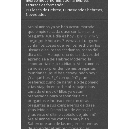
hebreo moderno
,
iniciación al hebreo
,
recursos de formación
In
Clases de Hebreo
,
Curiosidades hebreas
,
Novedades
Mis alumnos ya se han acostumbrado
que empiezo cada clase con la misma
pregunta: ¿Qué día es hoy ? איזה יום היום y
luego ¿qué hora es ? מה השעה . Luego nos
contamos cosas que hemos hecho en los
últimos días, cosas cotidianas, cosas del
día a día. He aquí una de las claves del
aprendizaje del Hebreo Moderno: la
importancia de lo cotidiano. Mis alumnos
ya no se sorprenden de mis preguntas
mundanas: ¿qué has desayunado hoy?
¿Y a qué hora? ¿Y con quién? ¿qué
prefieres: zumo de naranja o de pomelo?
¿Has viajado en coche al trabajo o has
tomado el metro? Ellos ya están
preparados para responder a mis
preguntas e incluso formulan otras
preguntas a sus compañeros de clase:
¿has leído el último libro de Amos Oz?
¿has visto el último capítulo de Jatufim?
Mis alumnos me conocen muy bien.
Saben que una de las mejores maneras
de aprender el hebreo moderno es