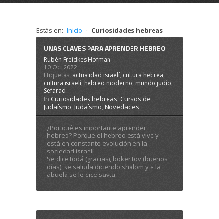
Estás en:
Inicio
·
Curiosidades hebreas
AQUÍ
Acepto
Rechazar
UNAS CLAVES PARA APRENDER HEBREO
Rubén Freidkes Hofman
10 Oct 2022
Etiquetas:
actualidad israelí
,
cultura hebrea
,
cultura israelí
,
hebreo moderno
,
mundo judío
,
Sefarad
In
Curiosidades hebreas
,
Cursos de
Judaísmo
,
Judaísmo
,
Novedades
¿Por qué es importante aprender
hebreo? Porque el hebreo está vivo y
está en constante evolución en la
sociedad israelí.
Se dice todá (gracias), boker tov (buenos
días), se saluda diciendo shalom y a la
abuela se le dice savta.