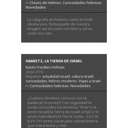
In
Clases de Hebreo
,
Curiosidades hebreas
,
Novedades
La caligrafía en hebreo, como en todo
idioma vivo, forma parte de nuestra
imagen: así es como nos leen y así es
como nos ven.
HAARETZ, LA TIERRA DE ISRAEL
Rubén Freidkes Hofman
28 Jul 2016
Etiquetas:
actualidad israelí
,
cultura israelí
,
curiosidades
,
hebreo moderno
,
Viajes a Israel
In
Curiosidades hebreas
,
Novedades
¿Cuántos términos conoces con la
palabraארץ (eretz)? Con seguridad te
serán conocidos los términos ארץ ישראל
(eretz Israel) la Tierra de Israel, ארץ הקודש
(eretz hakodesh) la Tierra Santa , ארץ זבת
חלב ודבש (eretz zavat jalav udvash) tierra
que mana leche y miel.