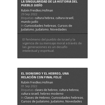
LA SINGULARIDAD DE LA HISTORIA DEL
PUEBLO JUDÍO
Rubén Freidkes Hofman
29 Sep 2022
Etiquetas:
cultura hebrea
,
cultura israelí
,
mundo judío
In
Curiosidades hebreas
,
Cursos de
Judaísmo
,
Judaísmo
,
Novedades
El fenómeno del pueblo de Israel y la
vigencia de su mensaje moral a través de
las generaciones es un desafío
intelectual y espiritual.
EL SIONISMO Y EL HEBREO, UNA
RELACIÓN CON FINAL FELIZ
Rubén Freidkes Hofman
01 Sep 2022
Etiquetas:
clases de hebreo
,
cultura hebrea
,
cultura israelí
,
hebreo moderno
In
Clases de Hebreo
,
Curiosidades hebreas
,
Cursos de Judaísmo
,
Judaísmo
,
Novedades