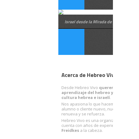
Israel desde la Mirada de Mujer
Acerca de Hebreo Vivo
Desde Hebreo Vivo
queremos facilitart
aprendizaje del hebreo y acercarte a 
cultura hebrea e israelí
.
Nos apasiona lo que hacemos. Con cada
alumno o cliente nuevo, nuestra ilusión 
renueva y se refuerza.
Hebreo Vivo es una organización sólida 
cuenta con años de experiencia… con
R
Freidkes
a la cabeza.