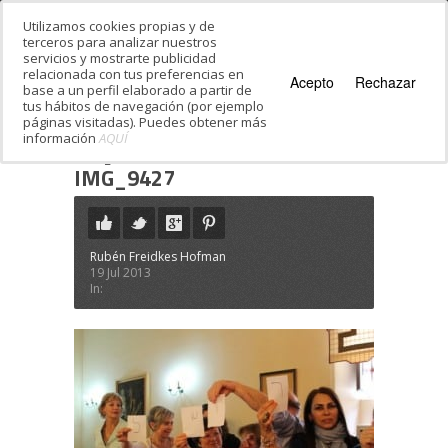
Utilizamos cookies propias y de
terceros para analizar nuestros
servicios y mostrarte publicidad
relacionada con tus preferencias en
Acepto
Rechazar
base a un perfil elaborado a partir de
tus hábitos de navegación (por ejemplo
páginas visitadas). Puedes obtener más
información
AQUÍ
Estás en:
Inicio
·
La Judería de Córdoba
·
IMG_9427
IMG_9427
Rubén Freidkes Hofman
19 Jul 2013
In: