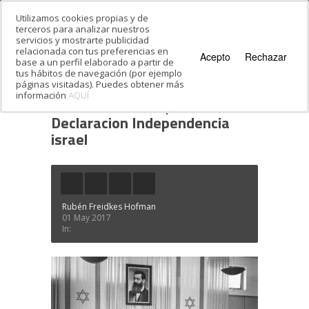
Utilizamos cookies propias y de
terceros para analizar nuestros
servicios y mostrarte publicidad
relacionada con tus preferencias en
Acepto
Rechazar
base a un perfil elaborado a partir de
tus hábitos de navegación (por ejemplo
páginas visitadas). Puedes obtener más
información
AQUÍ
Estás en:
Inicio
·
Día de la Independencia de
Israel
·
Declaracion Independencia israel
Declaracion Independencia
israel
Rubén Freidkes Hofman
01 May 2017
In: