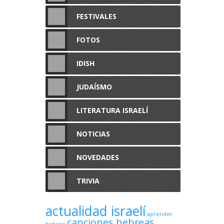
FESTIVALES
FOTOS
IDISH
JUDAÍSMO
LITERATURA ISRAELÍ
NOTICIAS
NOVEDADES
TRIVIA
actualidad israelí
aprender
canciones hebreas