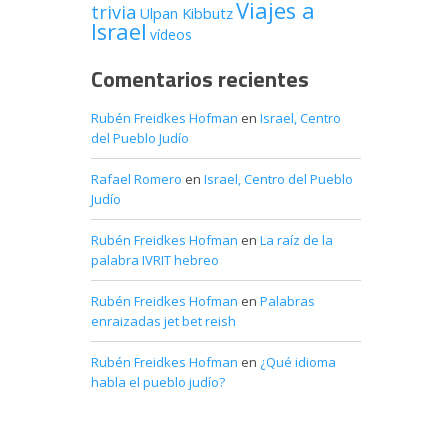
Viajes a
trivia
Ulpan Kibbutz
Israel
vídeos
Comentarios recientes
Rubén Freidkes Hofman
en
Israel, Centro
del Pueblo Judío
Rafael Romero
en
Israel, Centro del Pueblo
Judío
Rubén Freidkes Hofman
en
La raíz de la
palabra IVRIT hebreo
Rubén Freidkes Hofman
en
Palabras
enraizadas jet bet reish
Rubén Freidkes Hofman
en
¿Qué idioma
habla el pueblo judío?