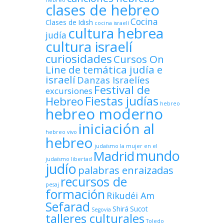
hebreo
clases de hebreo
Cocina
Clases de Idish
cocina israelí
cultura hebrea
judía
cultura israelí
curiosidades
Cursos On
Line de temática judía e
israelí
Danzas Israelíes
Festival de
excursiones
Fiestas judías
Hebreo
hebreo
hebreo moderno
iniciación al
hebreo vivo
hebreo
judaísmo
la mujer en el
mundo
Madrid
judaísmo
libertad
judío
palabras enraizadas
recursos de
pesaj
formación
Rikudéi Am
Sefarad
Shirá
Sucot
Segovia
talleres culturales
Toledo