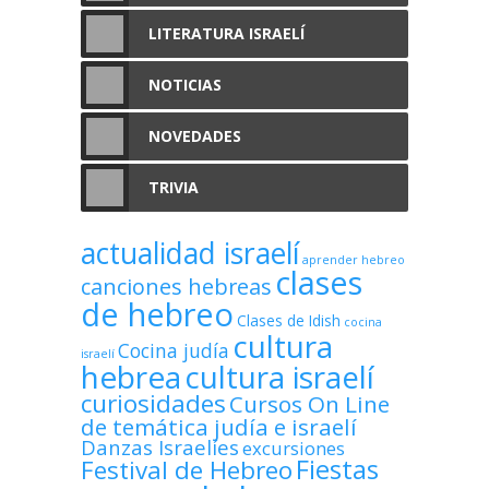
LITERATURA ISRAELÍ
NOTICIAS
NOVEDADES
TRIVIA
actualidad israelí
aprender hebreo
clases
canciones hebreas
de hebreo
Clases de Idish
cocina
cultura
Cocina judía
israelí
hebrea
cultura israelí
curiosidades
Cursos On Line
de temática judía e israelí
Danzas Israelíes
excursiones
Fiestas
Festival de Hebreo