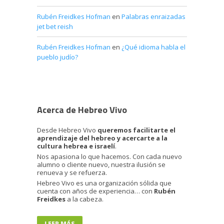
Rubén Freidkes Hofman
en
Palabras enraizadas
jet bet reish
Rubén Freidkes Hofman
en
¿Qué idioma habla el
pueblo judío?
Acerca de Hebreo Vivo
Desde Hebreo Vivo
queremos facilitarte el
aprendizaje del hebreo y acercarte a la
cultura hebrea e israelí
.
Nos apasiona lo que hacemos. Con cada nuevo
alumno o cliente nuevo, nuestra ilusión se
renueva y se refuerza.
Hebreo Vivo es una organización sólida que
cuenta con años de experiencia… con
Rubén
Freidkes
a la cabeza.
LEER MÁS