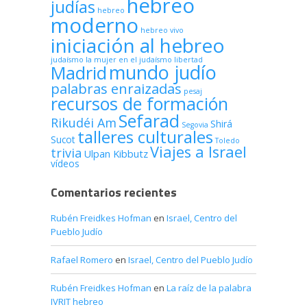
hebreo
judías
hebreo
moderno
hebreo vivo
iniciación al hebreo
judaísmo
la mujer en el judaísmo
libertad
mundo judío
Madrid
palabras enraizadas
pesaj
recursos de formación
Sefarad
Rikudéi Am
Shirá
Segovia
talleres culturales
Sucot
Toledo
Viajes a Israel
trivia
Ulpan Kibbutz
vídeos
Comentarios recientes
Rubén Freidkes Hofman
en
Israel, Centro del
Pueblo Judío
Rafael Romero
en
Israel, Centro del Pueblo Judío
Rubén Freidkes Hofman
en
La raíz de la palabra
IVRIT hebreo