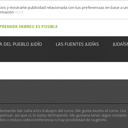
cios y mostrarte publicidad relacionada con tus preferencias en base a un 
formación
AQUÍ
PRENDER HEBREO ES POSIBLE
A DEL PUEBLO JUDÍO
LAS FUENTES JUDÍAS
JUDAÍS
entando dar caña a los trabajos del curso. Me gusta mucho el curso. Los
pensar, asi que sí, lo estoy disfrutando. Me gustaria tener algun contacto
deo o incluso videoconferencia si hay posibilidad de sugerirlo.