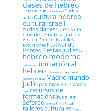
hebreo
clases de hebreo
Cocina
Clases de Idish
cocina israelí
cultura hebrea
judía
cultura israelí
curiosidades
Cursos On
Line de temática judía e
israelí
Danzas Israelíes
Festival de
excursiones
Fiestas judías
Hebreo
hebreo
hebreo moderno
iniciación al
hebreo vivo
hebreo
judaísmo
la mujer en el
mundo
Madrid
judaísmo
libertad
judío
palabras enraizadas
recursos de
pesaj
formación
Rikudéi Am
Sefarad
Shirá
Sucot
Segovia
talleres culturales
Toledo