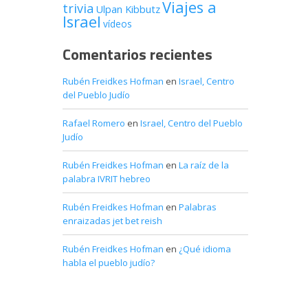
Viajes a
trivia
Ulpan Kibbutz
Israel
vídeos
Comentarios recientes
Rubén Freidkes Hofman
en
Israel, Centro
del Pueblo Judío
Rafael Romero
en
Israel, Centro del Pueblo
Judío
Rubén Freidkes Hofman
en
La raíz de la
palabra IVRIT hebreo
Rubén Freidkes Hofman
en
Palabras
enraizadas jet bet reish
Rubén Freidkes Hofman
en
¿Qué idioma
habla el pueblo judío?