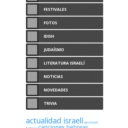
FESTIVALES
FOTOS
IDISH
JUDAÍSMO
LITERATURA ISRAELÍ
NOTICIAS
NOVEDADES
TRIVIA
actualidad israelí
aprender
canciones hebreas