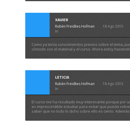
XAVIER
Rubén Freidkes Hofman
18 Ago 2015
In
Como ya tenía conocimientos previos sobre el tema, pue
cómodo con el material y el curso. Ahora estoy haciendo 
LETICIA
Rubén Freidkes Hofman
18 Ago 2015
In
El curso me ha resultado muy interesante porque por u
es imprescindible estudiar para evitar que pueda volver
saber que no todo lo dicho sobre ello es cierto. Adem