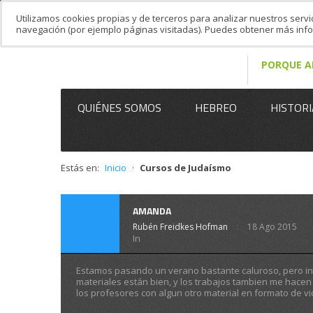
Utilizamos cookies propias y de terceros para analizar nuestros servi
navegación (por ejemplo páginas visitadas). Puedes obtener más in
PORQUE A
QUIÉNES SOMOS
HEBREO
HISTORI
Estás en:
Inicio
·
Cursos de Judaísmo
AMANDA
Rubén Freidkes Hofman
18 Ago 2015
In
Estamos pasando un verano bastante caluroso, pero int
materiales están bien, y los trabajos tambien me hacen 
los profesores con algun otro material en formato de vi