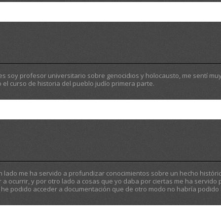
s soy profesor universitario sobre genocidios y holocausto, me sentí mu
el curso de historia del pueblo judío primera parte.
n lado me ha servido a profundizar conocimientos sobre un hecho históri
 a ocurrir, y por otro lado a cosas que yo daba por ciertas me ha servido 
ás he podido acceder a documentación que de otro modo no habría podido 