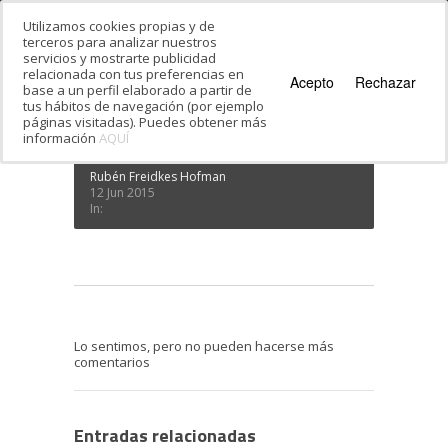
Utilizamos cookies propias y de
terceros para analizar nuestros
servicios y mostrarte publicidad
Estás en:
Inicio
·
Palabras Enraizadas iud dalet
relacionada con tus preferencias en
ain
·
kobi_book2(con)
Acepto
Rechazar
base a un perfil elaborado a partir de
kobi_book2(con)
tus hábitos de navegación (por ejemplo
páginas visitadas). Puedes obtener más
información
AQUÍ
Rubén Freidkes Hofman
12 Jun 2015
In:
Lo sentimos, pero no pueden hacerse más
comentarios
Entradas relacionadas