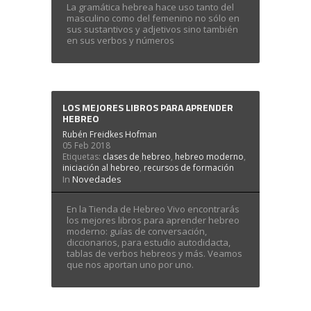
La gramática hebrea hace uso tanto del
masculino como del femenino no sólo en
sus sustantivos y adjetivos sino también
en sus verbos y números
LOS MEJORES LIBROS PARA APRENDER
HEBREO
Rubén Freidkes Hofman
05 Feb 2018
Etiquetas:
clases de hebreo
,
hebreo moderno
,
iniciación al hebreo
,
recursos de formación
In
Novedades
En la Tienda de Hebreo Vivo encontrarás
los mejores libros para aprender hebreo
moderno: guías de conversación,
diccionarios, para estudio autodidacta,
tablas de verbos hebreos y más. Veamos
que nos aportan uno por uno.