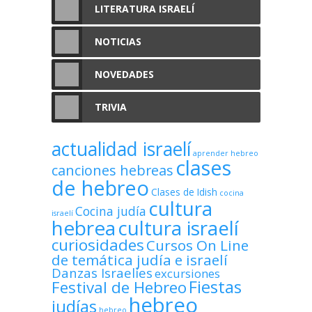
LITERATURA ISRAELÍ
NOTICIAS
NOVEDADES
TRIVIA
actualidad israelí
aprender hebreo
clases
canciones hebreas
de hebreo
Clases de Idish
cocina
cultura
Cocina judía
israelí
hebrea
cultura israelí
curiosidades
Cursos On Line
de temática judía e israelí
Danzas Israelíes
excursiones
Fiestas
Festival de Hebreo
hebreo
judías
hebreo