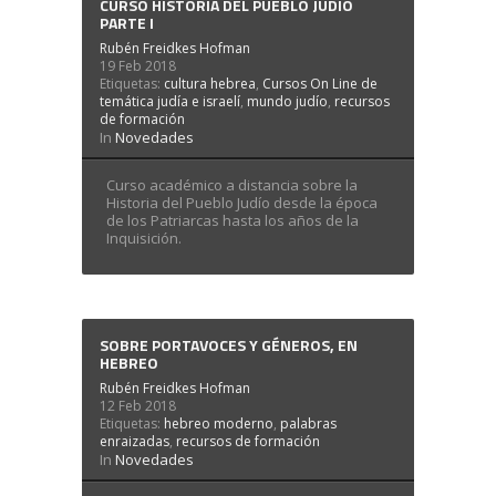
CURSO HISTORIA DEL PUEBLO JUDÍO
PARTE I
Rubén Freidkes Hofman
19 Feb 2018
Etiquetas:
cultura hebrea
,
Cursos On Line de
temática judía e israelí
,
mundo judío
,
recursos
de formación
In
Novedades
Curso académico a distancia sobre la
Historia del Pueblo Judío desde la época
de los Patriarcas hasta los años de la
Inquisición.
SOBRE PORTAVOCES Y GÉNEROS, EN
HEBREO
Rubén Freidkes Hofman
12 Feb 2018
Etiquetas:
hebreo moderno
,
palabras
enraizadas
,
recursos de formación
In
Novedades