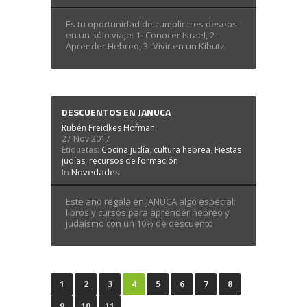
Es tu oportunidad de cumplir tres deseos
en un sólo viaje: 1- Conocer Israel, 2-
Aprender Hebreo, 3- Vivir en un Kibutz
DESCUENTOS EN JANUCA
Rubén Freidkes Hofman
27 Nov 2017
Etiquetas:
Cocina judía
,
cultura hebrea
,
Fiestas
judías
,
recursos de formación
In
Novedades
Este año regala en JANUCA algo especial:
libros y cursos para aprender hebreo y
judaísmo con un 10% de descuento
1
2
3
4
5
6
7
8
9
10
11