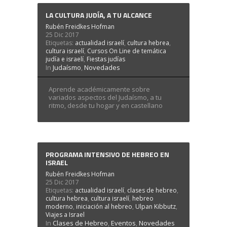
LA CULTURA JUDÍA, A TU ALCANCE
Rubén Freidkes Hofman
25 Dic 2017
Etiquetas:
actualidad israelí
,
cultura hebrea
,
cultura israelí
,
Cursos On Line de temática
judía e israelí
,
Fiestas judías
In
Judaísmo
,
Novedades
Aprende académicamente sobre
variados aspectos del Judaísmo, a tu
ritmo, desde tu hogar y en castellano
PROGRAMA INTENSIVO DE HEBREO EN
ISRAEL
Rubén Freidkes Hofman
25 Dic 2017
Etiquetas:
actualidad israelí
,
clases de hebreo
,
cultura hebrea
,
cultura israelí
,
hebreo
moderno
,
iniciación al hebreo
,
Ulpan Kibbutz
,
Viajes a Israel
In
Clases de Hebreo
,
Eventos
,
Novedades