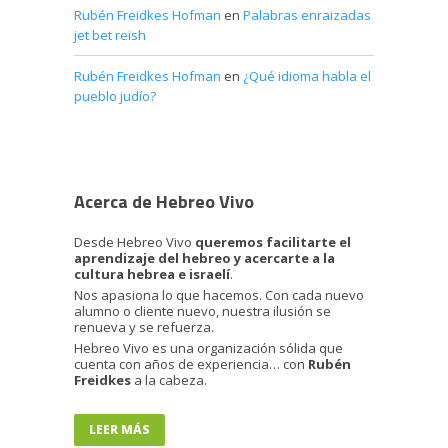
Rubén Freidkes Hofman
en
Palabras enraizadas
jet bet reish
Rubén Freidkes Hofman
en
¿Qué idioma habla el
pueblo judío?
Acerca de Hebreo Vivo
Desde Hebreo Vivo
queremos facilitarte el
aprendizaje del hebreo y acercarte a la
cultura hebrea e israelí
.
Nos apasiona lo que hacemos. Con cada nuevo
alumno o cliente nuevo, nuestra ilusión se
renueva y se refuerza.
Hebreo Vivo es una organización sólida que
cuenta con años de experiencia… con
Rubén
Freidkes
a la cabeza.
LEER MÁS