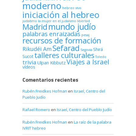
moderno
hebreo vivo
iniciación al hebreo
judaísmo
la mujer en el judaísmo
libertad
mundo judío
Madrid
palabras enraizadas
pesaj
recursos de formación
Sefarad
Rikudéi Am
Shirá
Segovia
talleres culturales
Sucot
Toledo
Viajes a Israel
trivia
Ulpan Kibbutz
vídeos
Comentarios recientes
Rubén Freidkes Hofman
en
Israel, Centro del
Pueblo Judío
Rafael Romero
en
Israel, Centro del Pueblo Judío
Rubén Freidkes Hofman
en
La raíz de la palabra
IVRIT hebreo