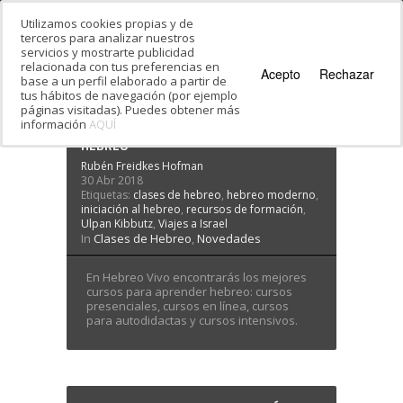
Utilizamos cookies propias y de
terceros para analizar nuestros
servicios y mostrarte publicidad
Estás en:
Inicio
·
El blog de Hebreo Vivo
relacionada con tus preferencias en
El blog de Hebreo Vivo
Acepto
Rechazar
base a un perfil elaborado a partir de
tus hábitos de navegación (por ejemplo
páginas visitadas). Puedes obtener más
información
AQUÍ
LOS MEJORES CURSOS PARA APRENDER
HEBREO
Rubén Freidkes Hofman
30 Abr 2018
Etiquetas:
clases de hebreo
,
hebreo moderno
,
iniciación al hebreo
,
recursos de formación
,
Ulpan Kibbutz
,
Viajes a Israel
In
Clases de Hebreo
,
Novedades
En Hebreo Vivo encontrarás los mejores
cursos para aprender hebreo: cursos
presenciales, cursos en línea, cursos
para autodidactas y cursos intensivos.