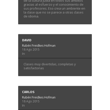
de la cultura judía en todos sus ámbitos
gracias al esfuerzo y el conocimiento de
sus profesores. Eso crea un ambiente en
la clase que no se parece a otras clases
de idioma.
DAVID
Rubén Freidkes Hofman
18 Ago 2015
In
Clases muy divertidas, completas y
satisfactorias
CARLOS
Rubén Freidkes Hofman
18 Ago 2015
In