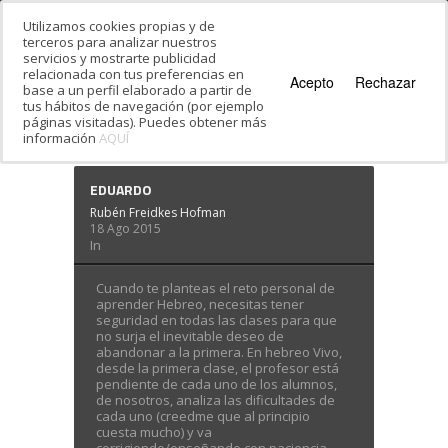
Utilizamos cookies propias y de
terceros para analizar nuestros
servicios y mostrarte publicidad
relacionada con tus preferencias en
Acepto
Rechazar
base a un perfil elaborado a partir de
tus hábitos de navegación (por ejemplo
páginas visitadas). Puedes obtener más
información
AQUÍ
Estás en:
Inicio
·
Clases de Hebreo en
Madrid
EDUARDO
Rubén Freidkes Hofman
18 Ago 2015
In
Cuando te planteas el reto personal de
aprender Hebreo, necesitas tener
seguridad en todas las clases para que
no surja el inevitable deseo de
abandonar a la primera. En hebreo Vivo,
desde la primera clase, el profesor está
pendiente de cada uno de los alumnos,
de nosotros, analiza las dificultades de
cada uno (creedme que al principio
cuesta mucho) y va