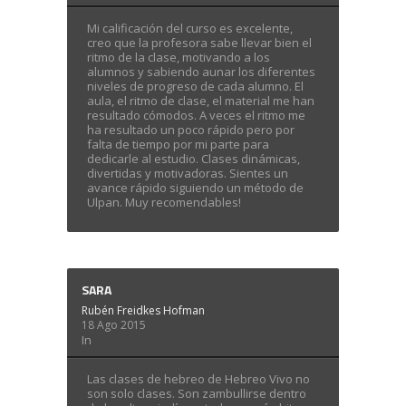
Mi calificación del curso es excelente,
creo que la profesora sabe llevar bien el
ritmo de la clase, motivando a los
alumnos y sabiendo aunar los diferentes
niveles de progreso de cada alumno. El
aula, el ritmo de clase, el material me han
resultado cómodos. A veces el ritmo me
ha resultado un poco rápido pero por
falta de tiempo por mi parte para
dedicarle al estudio. Clases dinámicas,
divertidas y motivadoras. Sientes un
avance rápido siguiendo un método de
Ulpan. Muy recomendables!
SARA
Rubén Freidkes Hofman
18 Ago 2015
In
Las clases de hebreo de Hebreo Vivo no
son solo clases. Son zambullirse dentro