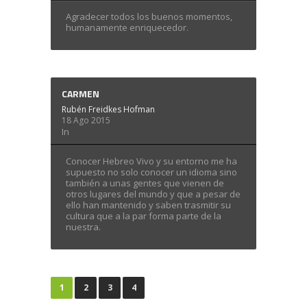
Agradecer todos los buenos momentos,
humanamente enriquecedor.
CARMEN
Rubén Freidkes Hofman
18 Ago 2015
In
Conocer Hebreo Vivo y su entorno me ha
supuesto no solo conocer un idioma sino
también a unas gentes que vienen de
otros lugares del mundo y que a pesar de
ello han mantenido y saben trasmitir su
cultura que a la par forma parte de la
nuestra.
1
2
3
4