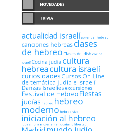
NOVEDADES
TRIVIA
actualidad israelí
aprender hebreo
clases
canciones hebreas
de hebreo
Clases de Idish
cocina
cultura
Cocina judía
israelí
hebrea
cultura israelí
curiosidades
Cursos On Line
de temática judía e israelí
Danzas Israelíes
excursiones
Fiestas
Festival de Hebreo
hebreo
judías
hebreo
moderno
hebreo vivo
iniciación al hebreo
judaísmo
la mujer en el judaísmo
libertad
mundo judío
Madrid