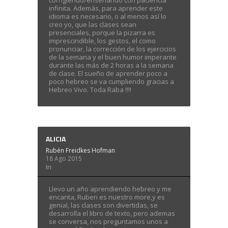
corrigiendo/enseñando con paciencia
infinita. Además, para aprender este
idioma es necesario, o al menos así lo
creo yo, que las clases sean
presenciales, porque la pizarra es
imprescindible, los gestos, el como
pronunciar, la corrección de los ejercicios
de la semana y el buen humor imperante
durante las más de 2 horas a la semana
de clase. El sueño de aprender poco a
poco hebreo se va cumpliendo gracias a
Hebreo Vivo. Toda Raba !!!!
ALICIA
Rubén Freidkes Hofman
18 Ago 2015
In
Llevo un año aprendiendo hebreo y me
encanta, Ruben es nuestro more,y es
genial, las clases son divertidas, se
desarrolla el libro de texto, pero ademas
se conversa, nos preguntamos unos a