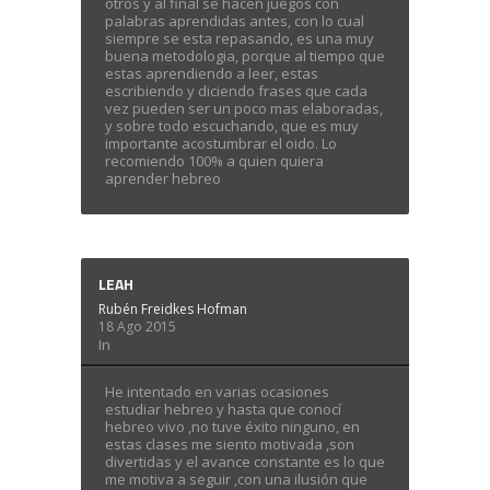
otros y al final se hacen juegos con
palabras aprendidas antes, con lo cual
siempre se esta repasando, es una muy
buena metodologia, porque al tiempo que
estas aprendiendo a leer, estas
escribiendo y diciendo frases que cada
vez pueden ser un poco mas elaboradas,
y sobre todo escuchando, que es muy
importante acostumbrar el oido. Lo
recomiendo 100% a quien quiera
aprender hebreo
LEAH
Rubén Freidkes Hofman
18 Ago 2015
In
He intentado en varias ocasiones
estudiar hebreo y hasta que conocí
hebreo vivo ,no tuve éxito ninguno, en
estas clases me siento motivada ,son
divertidas y el avance constante es lo que
me motiva a seguir ,con una ilusión que