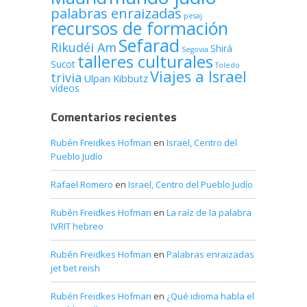
palabras enraizadas
pesaj
recursos de formación
Sefarad
Rikudéi Am
Shirá
Segovia
talleres culturales
Sucot
Toledo
Viajes a Israel
trivia
Ulpan Kibbutz
vídeos
Comentarios recientes
Rubén Freidkes Hofman
en
Israel, Centro del
Pueblo Judío
Rafael Romero
en
Israel, Centro del Pueblo Judío
Rubén Freidkes Hofman
en
La raíz de la palabra
IVRIT hebreo
Rubén Freidkes Hofman
en
Palabras enraizadas
jet bet reish
Rubén Freidkes Hofman
en
¿Qué idioma habla el