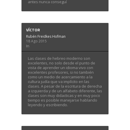
antes nunca conseguí
VÍCTOR
Rubén Freidkes Hofman
18 Ago 2015
In
Las clases de hebreo moderno son
excelentes, no solo desde el punto de
vista de aprender un idioma vivo con
excelentes profesores, si no también
como un medio de acercamiento a la
cultura judía que va implícito en las
clases. A pesar de la escritura de derecha
a izquierda y de un alfabeto diferente, las
clases son muy didacticas y en muy poco
tiempo es posible manejarse hablando
leyendo y escribiendo.