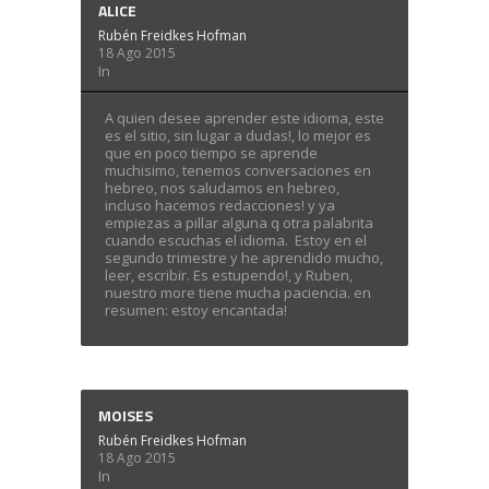
ALICE
Rubén Freidkes Hofman
18 Ago 2015
In
A quien desee aprender este idioma, este
es el sitio, sin lugar a dudas!, lo mejor es
que en poco tiempo se aprende
muchisimo, tenemos conversaciones en
hebreo, nos saludamos en hebreo,
incluso hacemos redacciones! y ya
empiezas a pillar alguna q otra palabrita
cuando escuchas el idioma. Estoy en el
segundo trimestre y he aprendido mucho,
leer, escribir. Es estupendo!, y Ruben,
nuestro more tiene mucha paciencia. en
resumen: estoy encantada!
MOISES
Rubén Freidkes Hofman
18 Ago 2015
In