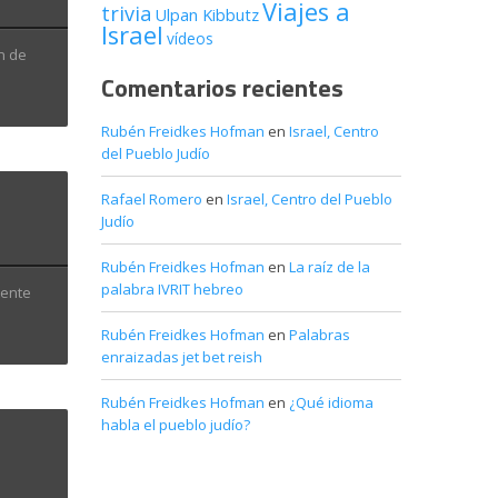
Viajes a
trivia
Ulpan Kibbutz
Israel
vídeos
n de
Comentarios recientes
Rubén Freidkes Hofman
en
Israel, Centro
del Pueblo Judío
Rafael Romero
en
Israel, Centro del Pueblo
Judío
Rubén Freidkes Hofman
en
La raíz de la
palabra IVRIT hebreo
tente
Rubén Freidkes Hofman
en
Palabras
enraizadas jet bet reish
Rubén Freidkes Hofman
en
¿Qué idioma
habla el pueblo judío?