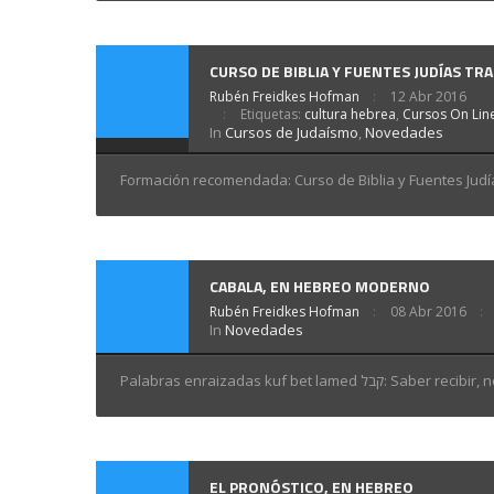
CURSO DE BIBLIA Y FUENTES JUDÍAS TR
Rubén Freidkes Hofman
12 Abr 2016
Etiquetas:
cultura hebrea
,
Cursos On Line
In
Cursos de Judaísmo
,
Novedades
Formación recomendada: Curso de Biblia y Fuentes Judí
CABALA, EN HEBREO MODERNO
Rubén Freidkes Hofman
08 Abr 2016
In
Novedades
Palabras enraizadas kuf bet lamed
EL PRONÓSTICO, EN HEBREO