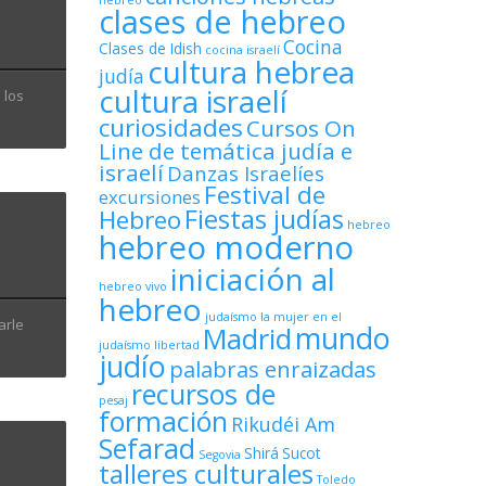
hebreo
clases de hebreo
Cocina
Clases de Idish
cocina israelí
cultura hebrea
judía
cultura israelí
 los
curiosidades
Cursos On
Line de temática judía e
israelí
Danzas Israelíes
Festival de
excursiones
Fiestas judías
Hebreo
hebreo
hebreo moderno
iniciación al
hebreo vivo
hebreo
judaísmo
la mujer en el
arle
mundo
Madrid
judaísmo
libertad
judío
palabras enraizadas
recursos de
pesaj
formación
Rikudéi Am
Sefarad
Shirá
Sucot
Segovia
talleres culturales
Toledo