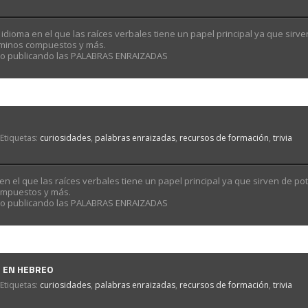
idioma en el que las raíces verbales tiene un papel principal ya que sirve
érminos compuestos y más.
rno publicando las PALABRAS ENRAIZADAS
Etiquetas:
curiosidades
,
palabras enraizadas
,
recursos de formación
,
trivia
en el que las raíces verbales tiene un papel principal ya que sirven de po
compuestos y más.
rno publicando las PALABRAS ENRAIZADAS
, EN HEBREO
Etiquetas:
curiosidades
,
palabras enraizadas
,
recursos de formación
,
trivia