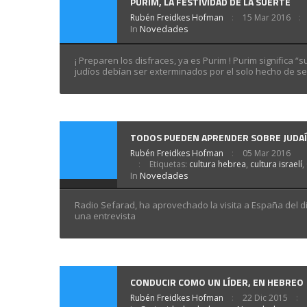
PURIM, LA FESTIVIDAD DE LA SUERTE
Rubén Freidkes Hofman
15 Mar 2016
In
Novedades
¡ Preparen los disfraces, ya es Purim ! Purim significa “
judíos debían ser exterminados por el solo hecho de ser
TODOS PUEDEN APRENDER SOBRE JUDA
Rubén Freidkes Hofman
05 Mar 2016
Etiquetas:
cultura hebrea
,
cultura israelí
,
In
Novedades
Radio Sefarad, ha aprovechado la visita a España del dir
una entrevista
CONDUCIR COMO UN LÍDER, EN HEBREO
Rubén Freidkes Hofman
22 Dic 2015