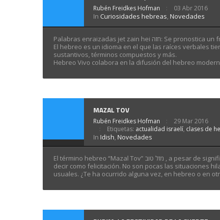
Rubén Freidkes Hofman
03 Abr 2016
In
Curiosidades hebreas
,
Novedades
Palabras enraizadas jet zain hei חזה: Se
El hebreo es un idioma en el que las raíces verbales tie
sustantivos, términos compuestos y más.
Hebreo Vivo colabora en la difusión del hebreo mode
MAZAL TOV
Rubén Freidkes Hofman
29 Mar 2016
Etiquetas:
actualidad israelí
,
clases de h
In
Idish
,
Novedades
El término hebreo “Mazal Tov” מזל טוב , a pesar de significar literalmente “Suerte Buena”, en el hebreo moderno se utiliza a posteriori, es
decir como felicitación. No son pocas las situaciones h
usuales. ¿Te ha ocurrido alguna vez, en hebreo o en ot