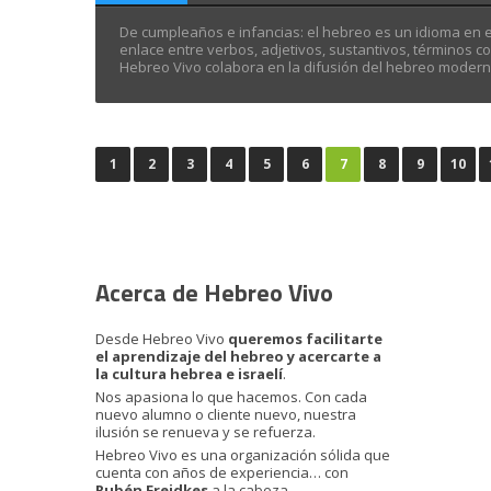
De cumpleaños e infancias: el hebreo es un idioma en el
enlace entre verbos, adjetivos, sustantivos, términos 
Hebreo Vivo colabora en la difusión del hebreo mode
1
2
3
4
5
6
7
8
9
10
Acerca de Hebreo Vivo
Desde Hebreo Vivo
queremos facilitarte
el aprendizaje del hebreo y acercarte a
la cultura hebrea e israelí
.
Nos apasiona lo que hacemos. Con cada
nuevo alumno o cliente nuevo, nuestra
ilusión se renueva y se refuerza.
Hebreo Vivo es una organización sólida que
cuenta con años de experiencia… con
Rubén Freidkes
a la cabeza.