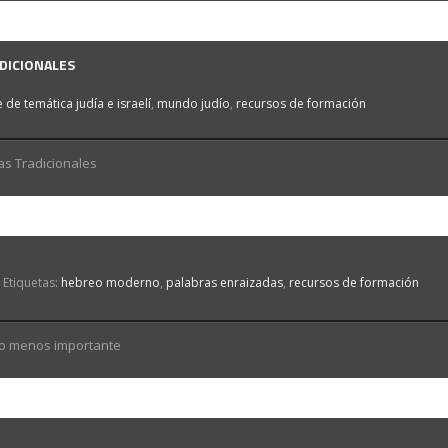
ADICIONALES
 de temática judía e israelí
,
mundo judío
,
recursos de formación
as Tradicionales
Etiquetas:
hebreo moderno
,
palabras enraizadas
,
recursos de formación
 קבל: Saber recibir, no menos importante