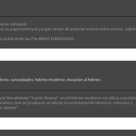
 pronostica un frente simulado
ne un papel principal ya que sirven de potente enlace entre verbos, adjeti
rno publicando las PALABRAS ENRAIZADAS
ebreo
,
curiosidades
,
hebreo moderno
,
iniciación al hebreo
ilarantes que se producen al utilizar incorrectamente términos comunes y
ro idioma?