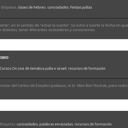
Etiquetas:
clases de hebreo
,
curiosidades
,
Fiestas judías
suerte”, en el sentido de “echar la suerte”. Se echó a suerte la fecha en que
 distintos, tener diferentes costumbres y convicciones
ÍSMO
Cursos On Line de temática judía e israelí
,
recursos de formación
ector del Centro de Estudios Judaicos, el Sr. Meir Ben Ytzchak, para realiz
Etiquetas:
curiosidades
,
palabras enraizadas
,
recursos de formación