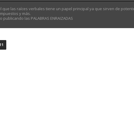
 que las raíces verbales tiene un papel principal ya que sirven de potent
compuestos y más.
rno publicando las PALABRAS ENRAIZADAS
11