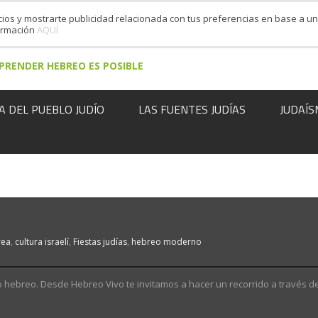
cios y mostrarte publicidad relacionada con tus preferencias en base a un 
formación
AQUÍ
PRENDER HEBREO ES POSIBLE
A DEL PUEBLO JUDÍO
LAS FUENTES JUDÍAS
JUDAÍS
rea
,
cultura israelí
,
Fiestas judías
,
hebreo moderno
io hebreo. Desde Hebreo Vivo te invitamos a hacer un recorrido a través d