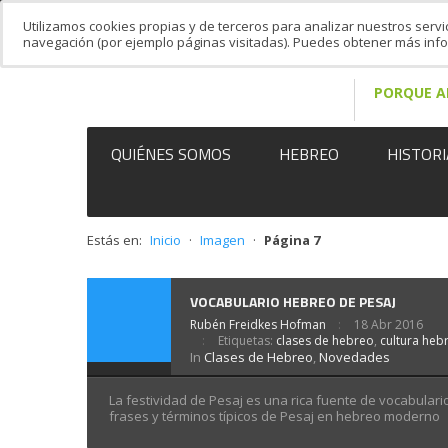
Utilizamos cookies propias y de terceros para analizar nuestros servi
navegación (por ejemplo páginas visitadas). Puedes obtener más in
PORQUE A
QUIÉNES SOMOS
HEBREO
HISTORI
Estás en:
Inicio
·
Imagen
·
Página 7
VOCABULARIO HEBREO DE PESAJ
Rubén Freidkes Hofman
18 Abr 2016
Etiquetas:
clases de hebreo
,
cultura heb
In
Clases de Hebreo
,
Novedades
La festividad de Pesaj es una rica fuente de vocabular
frases y términos típicos de Pesaj en hebreo moderno