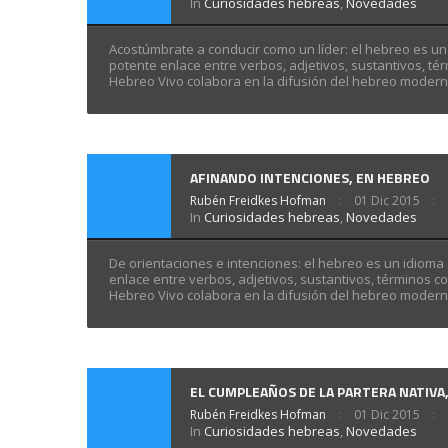
In
Curiosidades hebreas
,
Novedades
Acostúmbrate a conducir como un líder: el hebreo es un 
potente enlace entre verbos, adjetivos, sustantivos, t
Hebreo Vivo colabora en la difusión del hebreo mode
AFINANDO INTENCIONES, EN HEBREO
Rubén Freidkes Hofman
01 Dic 2015
In
Curiosidades hebreas
,
Novedades
De orientaciones e intenciones: el hebreo es un idioma 
enlace entre verbos, adjetivos, sustantivos, términos 
Hebreo Vivo colabora en la difusión del hebreo mode
EL CUMPLEAÑOS DE LA PARTERA NATIVA
Rubén Freidkes Hofman
01 Dic 2015
In
Curiosidades hebreas
,
Novedades